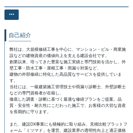
more_horiz
自己紹介
弊社は、大規模修繕工事を中心に、マンション・ビル・商業施
設などの建物資産の価値向上を支える建設会社です。
創業以来、培ってきた豊富な施工実績と専門技術を活かし、外
壁工事・防水工事・屋根工事・雨漏り対策など、
建物の外部修繕に特化した高品質なサービスを提供していま
す。
当社には、一級建築施工管理技士や雨漏り診断士、外壁診断士
などの専門資格者が在籍し、
徹底した調査・診断に基づく最適な修繕プランをご提案。品
質・安全性・耐久性にこだわった施工で、お客様の大切な資産
を長期的に守ります。
また、建設DX事業にも積極的に取り組み、見積比較プラットフ
ォーム「ミツマド」を運営。建設業界の透明性向上と適正価格