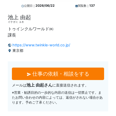
2026/06/22
137
公開日｜
閲覧数｜
query_builder
insert_chart
池上 由起
イケガミ ユキ
トゥインクルワールド㈱
課長
https://www.twinkle-world.co.jp/
public
東京都
location_on
仕事の依頼・相談をする
send
池上 由起さん
メールは
に直接送信されます。
※営業・勧誘目的の一歩的な内容の送信は一切禁止です。ま
たお問い合わせの内容によっては、返信がされない場合があ
ります。予めご了承ください。