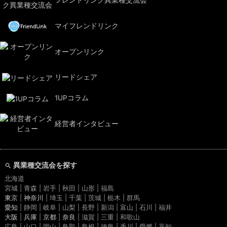
フレンドリンク異業種交流会
マイフレンドリンク
オープンリンク
リードシェア
1UPコラム
経営者インタビュー
異業種交流会を探す
北海道
宮城 | 青森 | 岩手 | 秋田 | 山形 | 福島
東京
|
神奈川
| 埼玉 | 千葉 | 茨城 | 栃木 | 群馬
愛知
| 静岡 | 岐阜 | 山梨 | 長野 | 新潟 | 富山 | 石川 | 福井
大阪
|
兵庫
|
京都
|
奈良
| 滋賀 | 三重 | 和歌山
広島 | 山口 | 岡山 | 鳥取 | 島根 | 徳島 | 香川 | 愛媛 | 高知