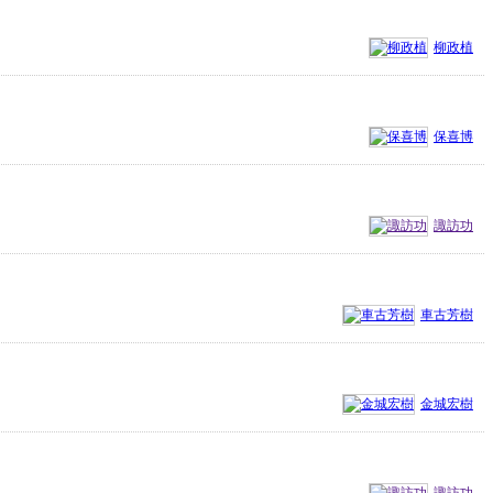
柳政植
保喜博
諏訪功
車古芳樹
金城宏樹