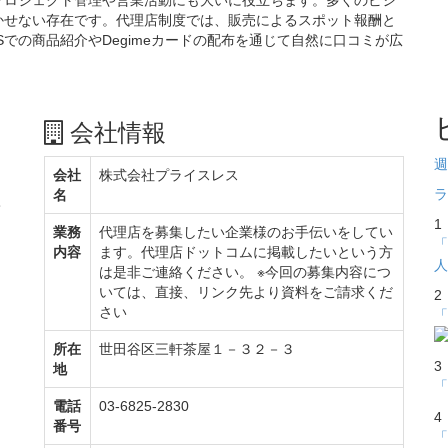
かせない存在です。代理店制度では、販売によるスポット報酬と
での商品紹介やDegimeカードの配布を通じて自然に口コミが広
会社情報
週
会社
株式会社プライスレス
ラ
名
て
1
業務
代理店を募集したい企業様のお手伝いをしてい
「
内容
ます。代理店ドットコムに掲載したいという方
人
は是非ご連絡ください。 ※今回の募集内容につ
いては、直接、リンク先より資料をご請求くだ
2
さい
「
所在
世田谷区三軒茶屋１－３２－３
3
地
「
電話
03-6825-2830
4
番号
「