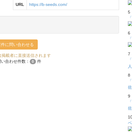
URL
https://b-seeds.com/
5
「
6
「
案件に問い合わせる
7
は掲載者に直接送信されます
「
問い合わせ件数：
件
0
人
8
「
佐
9
「
佐
1
ベ