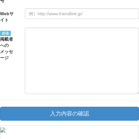
号
Webサ
イト
必須
掲載者
への
メッセ
ージ
入力内容の確認