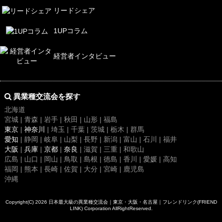
リードシェア
1UPコラム
経営者インタビュー
異業種交流会を探す
北海道
宮城 | 青森 | 岩手 | 秋田 | 山形 | 福島
東京
|
神奈川
| 埼玉 | 千葉 | 茨城 | 栃木 | 群馬
愛知
| 静岡 | 岐阜 | 山梨 | 長野 | 新潟 | 富山 | 石川 | 福井
大阪
|
兵庫
|
京都
|
奈良
| 滋賀 | 三重 | 和歌山
広島 | 山口 | 岡山 | 鳥取 | 島根 | 徳島 | 香川 | 愛媛 | 高知
福岡 | 熊本 | 長崎 | 佐賀 | 大分 | 宮崎 | 鹿児島
沖縄
Copyright(C) 2026
日本最大級の異業種交流会｜東京・大阪・名古屋｜フレンドリンク(FRIEND
LINK)
Corporation AllRightReserved.