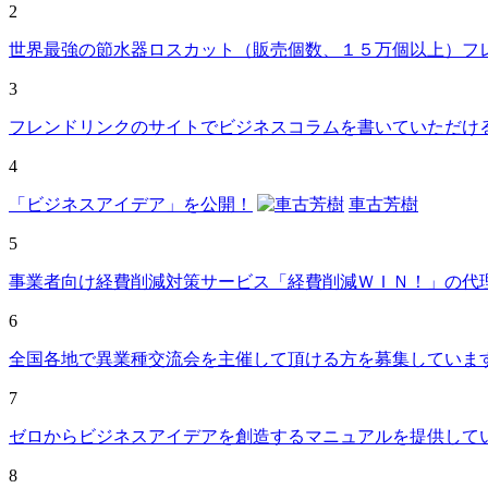
2
世界最強の節水器ロスカット（販売個数、１５万個以上）フ
3
フレンドリンクのサイトでビジネスコラムを書いていただけ
4
「ビジネスアイデア」を公開！
車古芳樹
5
事業者向け経費削減対策サービス「経費削減ＷＩＮ！」の代
6
全国各地で異業種交流会を主催して頂ける方を募集していま
7
ゼロからビジネスアイデアを創造するマニュアルを提供して
8