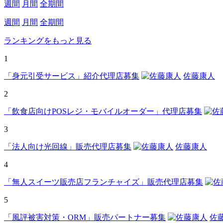
週間
月間
全期間
週間
月間
全期間
ランキングをもっと見る
1
「身元引受サービス」紹介代理店募集
佐藤康人
2
「飲食店向けPOSレジ・モバイルオーダー」代理店募集
3
「法人向け光回線」販売代理店募集
佐藤康人
4
「無人スイーツ販売店フランチャイズ」販売代理店募集
5
「風評被害対策・ORM」販売パートナー募集
佐