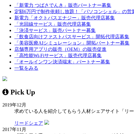
「新電力 つばさでんき」販売パートナー募集
定額6万円で制作依頼し放題！「パソコンシェル」の営
新電力「オクトパスエナジー」販売代理店募集
「光回線サービス」販売代理店募集
「決済サービス」販売パートナー募集
「飲食店向けファストパスサービス」開拓代理店募集
「美容医療AIシミュレーション」開拓パートナー募集
店舗専用アプリの販売（OEM）の販売促進
「高性能Wi-Fiサービス」販売代理店募集
「オールインワン決済端末」パートナー募集
一覧をみる
Pick Up
2019年12月
求めている人を紹介してもらう人材シェアサイト「リー
リードシェア
2017年11月