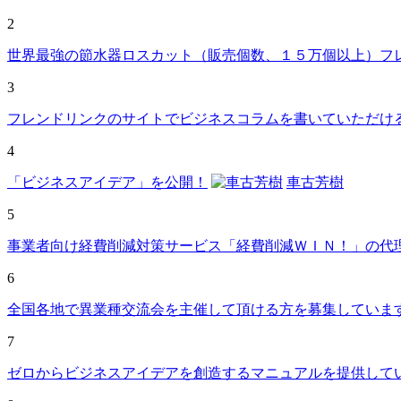
2
世界最強の節水器ロスカット（販売個数、１５万個以上）フ
3
フレンドリンクのサイトでビジネスコラムを書いていただけ
4
「ビジネスアイデア」を公開！
車古芳樹
5
事業者向け経費削減対策サービス「経費削減ＷＩＮ！」の代
6
全国各地で異業種交流会を主催して頂ける方を募集していま
7
ゼロからビジネスアイデアを創造するマニュアルを提供して