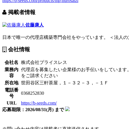
https://b-seeds.com/products/mp-nurosaizi
掲載者情報
佐藤康人
日本で唯一の代理店構築専門会社をやっています。 ＜法人の方
会社情報
会社名
株式会社プライスレス
業務内
代理店を募集したい企業様のお手伝いをしています
容
をご請求ください
所在地
世田谷区三軒茶屋，１－３２－３，－１Ｆ
電話番
0368252830
号
URL
https://b-seeds.com/
応募期限：2026/08/31(月) まで
※問い合わせ内容は掲載者に直接送信されます