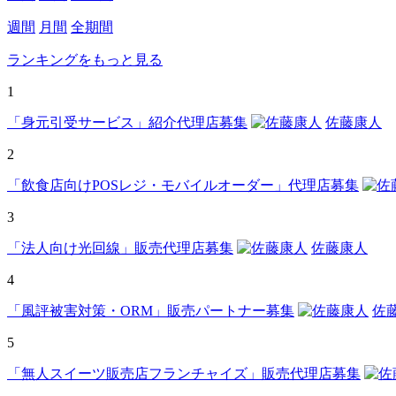
週間
月間
全期間
ランキングをもっと見る
1
「身元引受サービス」紹介代理店募集
佐藤康人
2
「飲食店向けPOSレジ・モバイルオーダー」代理店募集
3
「法人向け光回線」販売代理店募集
佐藤康人
4
「風評被害対策・ORM」販売パートナー募集
佐
5
「無人スイーツ販売店フランチャイズ」販売代理店募集