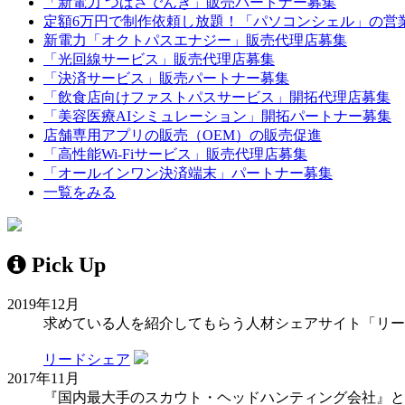
「新電力 つばさでんき」販売パートナー募集
定額6万円で制作依頼し放題！「パソコンシェル」の営
新電力「オクトパスエナジー」販売代理店募集
「光回線サービス」販売代理店募集
「決済サービス」販売パートナー募集
「飲食店向けファストパスサービス」開拓代理店募集
「美容医療AIシミュレーション」開拓パートナー募集
店舗専用アプリの販売（OEM）の販売促進
「高性能Wi-Fiサービス」販売代理店募集
「オールインワン決済端末」パートナー募集
一覧をみる
Pick Up
2019年12月
求めている人を紹介してもらう人材シェアサイト「リー
リードシェア
2017年11月
『国内最大手のスカウト・ヘッドハンティング会社』と