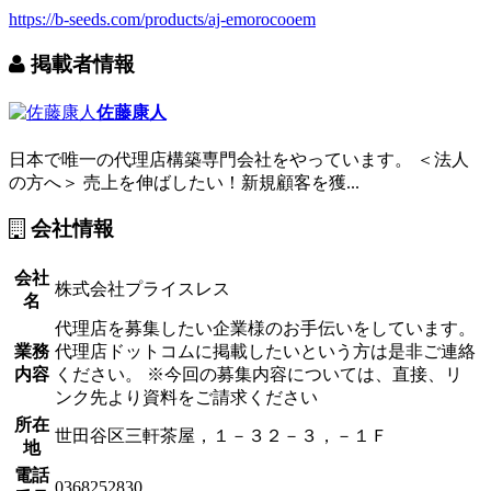
https://b-seeds.com/products/aj-emorocooem
掲載者情報
佐藤康人
日本で唯一の代理店構築専門会社をやっています。 ＜法人
の方へ＞ 売上を伸ばしたい！新規顧客を獲...
会社情報
会社
株式会社プライスレス
名
代理店を募集したい企業様のお手伝いをしています。
業務
代理店ドットコムに掲載したいという方は是非ご連絡
内容
ください。 ※今回の募集内容については、直接、リ
ンク先より資料をご請求ください
所在
世田谷区三軒茶屋，１－３２－３，－１Ｆ
地
電話
0368252830