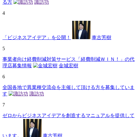
る方
諏訪功
4
「ビジネスアイデア」を公開！
車古芳樹
5
事業者向け経費削減対策サービス「経費削減ＷＩＮ！」の代
理店募集情報
金城宏樹
6
全国各地で異業種交流会を主催して頂ける方を募集していま
す
諏訪功
7
ゼロからビジネスアイデアを創造するマニュアルを提供して
います。
車古芳樹