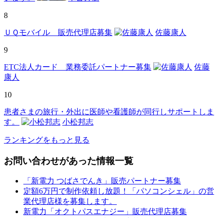
8
ＵＱモバイル 販売代理店募集
佐藤康人
9
ETC法人カード 業務委託パートナー募集
佐藤
康人
10
患者さまの旅行・外出に医師や看護師が同行しサポートしま
す。
小松邦志
ランキングをもっと見る
お問い合わせがあった情報一覧
「新電力 つばさでんき」販売パートナー募集
定額6万円で制作依頼し放題！「パソコンシェル」の営
業代理店様を募集します。
新電力「オクトパスエナジー」販売代理店募集