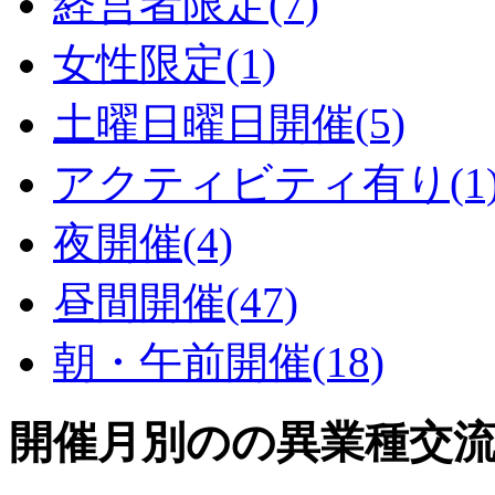
経営者限定
(7)
女性限定
(1)
土曜日曜日開催
(5)
アクティビティ有り
(1
夜開催
(4)
昼間開催
(47)
朝・午前開催
(18)
開催月別のの異業種交