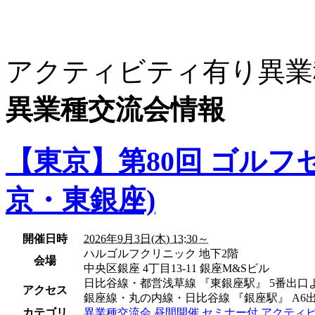
アクティビティ有り異業
異業種交流会情報
【東京】第80回 ゴルフ
京・東銀座)
開催日時
2026年9月3日(木) 13:30～
ハルゴルフクリニック 地下2階
会場
中央区銀座 4丁目13-11 銀座M&Sビル
日比谷線・都営浅草線 『東銀座駅』 5番出口
アクセス
銀座線・丸の内線・日比谷線 『銀座駅』 A6
カテゴリ
異業種交流会
昼間開催
セミナー付
アクティ