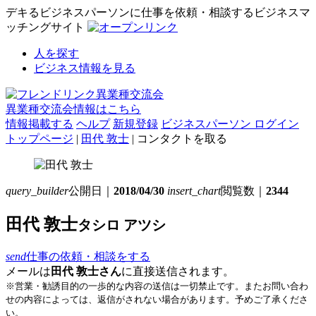
デキるビジネスパーソンに仕事を依頼・相談するビジネスマ
ッチングサイト
人を探す
ビジネス情報を見る
異業種交流会情報はこちら
情報掲載する
ヘルプ
新規登録
ビジネスパーソン ログイン
トップページ
|
田代 敦士
| コンタクトを取る
query_builder
公開日｜
2018/04/30
insert_chart
閲覧数｜
2344
田代 敦士
タシロ アツシ
send
仕事の依頼・相談をする
メールは
田代 敦士さん
に直接送信されます。
※営業・勧誘目的の一歩的な内容の送信は一切禁止です。またお問い合わ
せの内容によっては、返信がされない場合があります。予めご了承くださ
い。