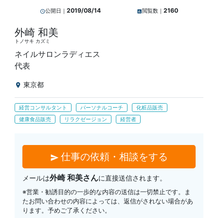
2019/08/14
2160
公開日｜
閲覧数｜
query_builder
insert_chart
外崎 和美
トノサキ カズミ
ネイルサロンラディエス
代表
東京都
location_on
経営コンサルタント
パーソナルコーチ
化粧品販売
健康食品販売
リラクゼージョン
経営者
仕事の依頼・相談をする
send
外崎 和美さん
メールは
に直接送信されます。
※営業・勧誘目的の一歩的な内容の送信は一切禁止です。ま
たお問い合わせの内容によっては、返信がされない場合があ
ります。予めご了承ください。