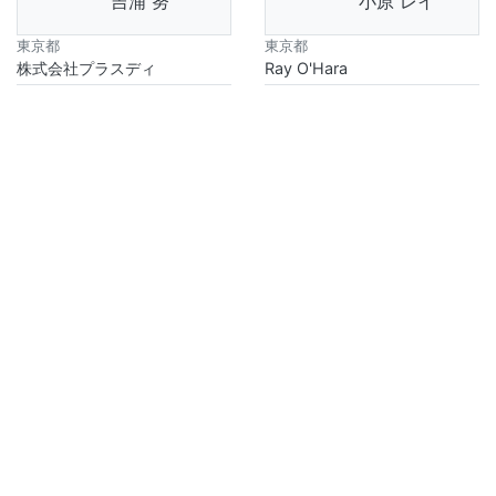
吉浦 努
小原 レイ
東京都
東京都
株式会社プラスディ
Ray O'Hara