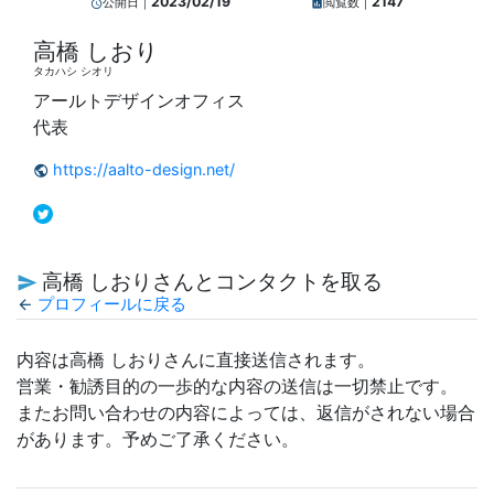
2023/02/19
2147
公開日｜
閲覧数｜
query_builder
insert_chart
高橋 しおり
タカハシ シオリ
アールトデザインオフィス
代表
https://aalto-design.net/
public
高橋 しおりさんとコンタクトを取る
send
プロフィールに戻る
arrow_back
内容は高橋 しおりさんに直接送信されます。
営業・勧誘目的の一歩的な内容の送信は一切禁止です。
またお問い合わせの内容によっては、返信がされない場合
があります。予めご了承ください。