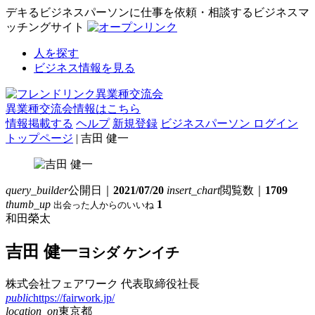
デキるビジネスパーソンに仕事を依頼・相談するビジネスマ
ッチングサイト
人を探す
ビジネス情報を見る
異業種交流会情報はこちら
情報掲載する
ヘルプ
新規登録
ビジネスパーソン ログイン
トップページ
| 吉田 健一
query_builder
公開日｜
2021/07/20
insert_chart
閲覧数｜
1709
thumb_up
1
出会った人からのいいね
和田榮太
吉田 健一
ヨシダ ケンイチ
株式会社フェアワーク
代表取締役社長
public
https://fairwork.jp/
location_on
東京都