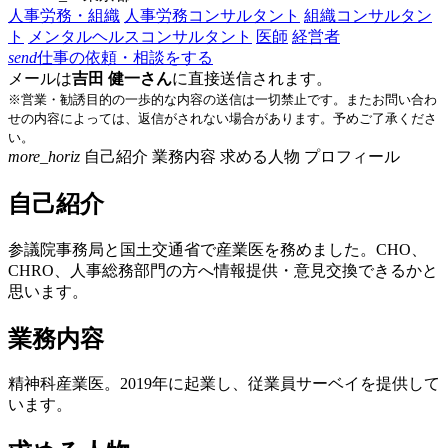
人事労務・組織
人事労務コンサルタント
組織コンサルタン
ト
メンタルヘルスコンサルタント
医師
経営者
send
仕事の依頼・相談をする
メールは
吉田 健一さん
に直接送信されます。
※営業・勧誘目的の一歩的な内容の送信は一切禁止です。またお問い合わ
せの内容によっては、返信がされない場合があります。予めご了承くださ
い。
more_horiz
自己紹介
業務内容
求める人物
プロフィール
自己紹介
参議院事務局と国土交通省で産業医を務めました。CHO、
CHRO、人事総務部門の方へ情報提供・意見交換できるかと
思います。
業務内容
精神科産業医。2019年に起業し、従業員サーベイを提供して
います。