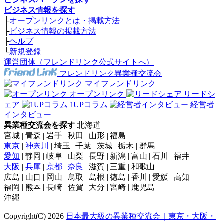
ビジネス情報を探す
├
オープンリンクとは・掲載方法
├
ビジネス情報の掲載方法
├
ヘルプ
└
新規登録
運営団体（フレンドリンク公式サイトへ）
フレンドリンク異業種交流会
マイフレンドリンク
オープンリンク
リードシ
ェア
1UPコラム
経営者
インタビュー
異業種交流会を探す
北海道
宮城 | 青森 | 岩手 | 秋田 | 山形 | 福島
東京
|
神奈川
| 埼玉 | 千葉 | 茨城 | 栃木 | 群馬
愛知
| 静岡 | 岐阜 | 山梨 | 長野 | 新潟 | 富山 | 石川 | 福井
大阪
|
兵庫
|
京都
|
奈良
| 滋賀 | 三重 | 和歌山
広島 | 山口 | 岡山 | 鳥取 | 島根 | 徳島 | 香川 | 愛媛 | 高知
福岡 | 熊本 | 長崎 | 佐賀 | 大分 | 宮崎 | 鹿児島
沖縄
Copyright(C) 2026
日本最大級の異業種交流会｜東京・大阪・