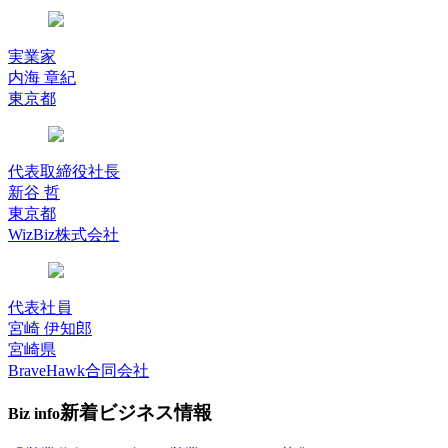
実業家
内海 章紀
東京都
代表取締役社長
新谷 哲
東京都
WizBiz株式会社
代表社員
宮崎 伊知郎
宮崎県
BraveHawk合同会社
新着ビジネス情報
Biz info