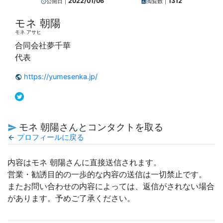
2022/01/06
1312
公開日｜
閲覧数｜
query_builder
insert_chart
モネ 朝陽
モネ アサヒ
合同会社夢千華
代表
https://yumesenka.jp/
public
モネ 朝陽さんとコンタクトを取る
send
プロフィールに戻る
arrow_back
内容はモネ 朝陽さんに直接送信されます。
営業・勧誘目的の一歩的な内容の送信は一切禁止です。
またお問い合わせの内容によっては、返信がされない場合
があります。予めご了承ください。