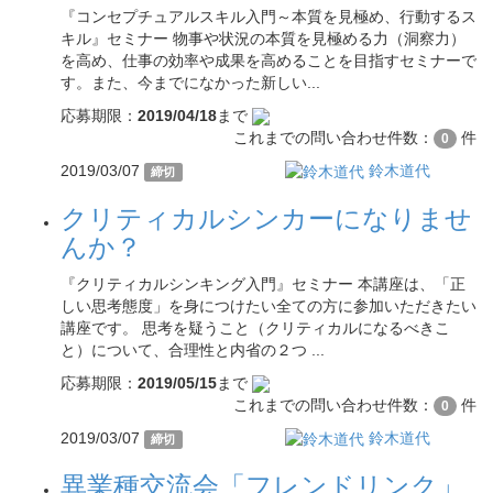
『コンセプチュアルスキル入門～本質を見極め、行動するス
キル』セミナー 物事や状況の本質を見極める力（洞察力）
を高め、仕事の効率や成果を高めることを目指すセミナーで
す。また、今までになかった新しい...
応募期限：
2019/04/18
まで
これまでの問い合わせ件数：
件
0
2019/03/07
鈴木道代
締切
クリティカルシンカーになりませ
んか？
『クリティカルシンキング入門』セミナー 本講座は、「正
しい思考態度」を身につけたい全ての方に参加いただきたい
講座です。 思考を疑うこと（クリティカルになるべきこ
と）について、合理性と内省の２つ ...
応募期限：
2019/05/15
まで
これまでの問い合わせ件数：
件
0
2019/03/07
鈴木道代
締切
異業種交流会「フレンドリンク」