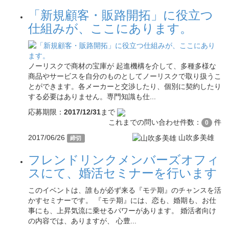
「新規顧客・販路開拓」に役立つ
仕組みが、ここにあります。
ノーリスクで商材の宝庫が 起進機構を介して、多種多様な
商品やサービスを自分のものとしてノーリスクで取り扱うこ
とができます。各メーカーと交渉したり、個別に契約したり
する必要はありません。専門知識も仕...
応募期限：
2017/12/31
まで
これまでの問い合わせ件数：
件
0
2017/06/26
山吹多美雄
締切
フレンドリンクメンバーズオフィ
スにて、婚活セミナーを行います
このイベントは、誰もが必ず来る『モテ期』のチャンスを活
かすセミナーです。 『モテ期』には、恋も、婚期も、お仕
事にも、上昇気流に乗せるパワーがあります。 婚活者向け
の内容では、ありますが、 心豊...