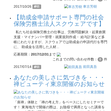
2017/10/26
車古芳樹
締切
【助成金申請サポート専門の社会
保険労務士法人スクウェアです】
私たち社会保険労務士の仕事は、労務問題解決・起業創業
支援・マイナンバー管理・就業規則作成・ 給与計算など多
岐にわたりますが、スクウェアでは助成金の申請代行を専門
に、 助成金を活用した人材...
応募期限：
2017/12/31
まで
これまでの問い合わせ件数：
件
0
2017/07/14
前田真吾
締切
あなたの美しさに気づきを・・・
禅ビューティ東京開催のお知らせ
「座禅」体験と「禅の考え方」をベースにしたセミナーで
す！ 東海地方で開催の際は、お陰様で満席となった講座を