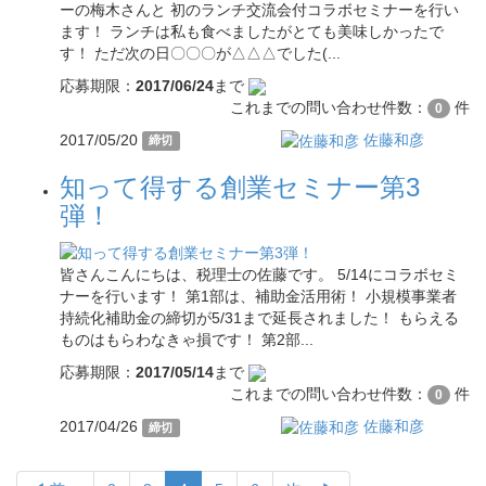
ーの梅木さんと 初のランチ交流会付コラボセミナーを行い
ます！ ランチは私も食べましたがとても美味しかったで
す！ ただ次の日〇〇〇が△△△でした(...
応募期限：
2017/06/24
まで
これまでの問い合わせ件数：
件
0
2017/05/20
佐藤和彦
締切
知って得する創業セミナー第3
弾！
皆さんこんにちは、税理士の佐藤です。 5/14にコラボセミ
ナーを行います！ 第1部は、補助金活用術！ 小規模事業者
持続化補助金の締切が5/31まで延長されました！ もらえる
ものはもらわなきゃ損です！ 第2部...
応募期限：
2017/05/14
まで
これまでの問い合わせ件数：
件
0
2017/04/26
佐藤和彦
締切