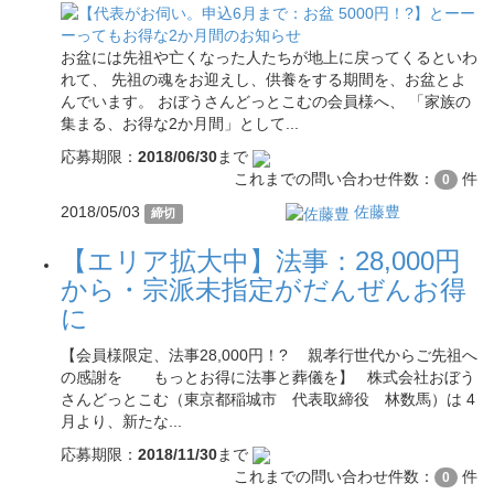
お盆には先祖や亡くなった人たちが地上に戻ってくるといわ
れて、 先祖の魂をお迎えし、供養をする期間を、お盆とよ
んでいます。 おぼうさんどっとこむの会員様へ、 「家族の
集まる、お得な2か月間」として...
応募期限：
2018/06/30
まで
これまでの問い合わせ件数：
件
0
2018/05/03
佐藤豊
締切
【エリア拡大中】法事：28,000円
から・宗派未指定がだんぜんお得
に
【会員様限定、法事28,000円！? 親孝行世代からご先祖へ
の感謝を もっとお得に法事と葬儀を】 株式会社おぼう
さんどっとこむ（東京都稲城市 代表取締役 林数馬）は 4
月より、新たな...
応募期限：
2018/11/30
まで
これまでの問い合わせ件数：
件
0