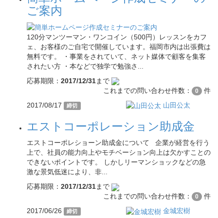
ご案内
120分マンツーマン・ワンコイン（500円）レッスンをカフ
ェ、お客様のご自宅で開催しています。福岡市内は出張費は
無料です。 ・事業をされていて、ネット媒体で顧客を集客
されたい方 ・本などで独学で勉強さ...
応募期限：
2017/12/31
まで
これまでの問い合わせ件数：
件
0
2017/08/17
山田公太
締切
エストコーポレーション助成金
エストコーポレショーン助成金について 企業が経営を行う
上で、社員の能力向上やモチベーション向上は欠かすことの
できないポイントです。 しかしリーマンショックなどの急
激な景気低迷により、非...
応募期限：
2017/12/31
まで
これまでの問い合わせ件数：
件
0
2017/06/26
金城宏樹
締切