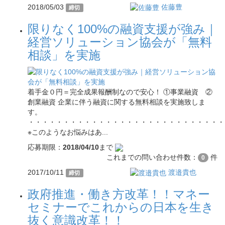
2018/05/03
佐藤豊
締切
限りなく100%の融資支援が強み｜
経営ソリューション協会が「無料
相談」を実施
着手金０円＝完全成果報酬制なので安心！ ①事業融資 ②
創業融資 企業に伴う融資に関する無料相談を実施致しま
す。
・・・・・・・・・・・・・・・・・・・・・・・・・・・・
※このようなお悩みはあ...
応募期限：
2018/04/10
まで
これまでの問い合わせ件数：
件
0
2017/10/11
渡邉貴也
締切
政府推進・働き方改革！！マネー
セミナーでこれからの日本を生き
抜く意識改革！！