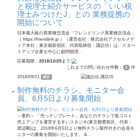
と税理士紹介サービスの「いい税
理士みつけたJ」との 業務提携の
開始について
日本最大級の異業種交流会「フレンドリンク異業種交流会」
（ https://friendlink.jp ）（運営会社：株式会社アクセルメデ
ィア本社：東京都新宿区、代表取締役：諏訪功）は、スター
トアップ企業を中心に顧問税理...
応募期限：
2018/12/25
まで
これまでの問い合わせ件数：
件
0
2018/09/21
諏訪功
締切
制作無料のチラシ。モニター会
員、6月5日より募集開始
～要約～ 「売っテンプレート」あなたのチラシで低コスト
売上アップを運営するすいスタジオ(東京都豊島区、代表：
渡辺剛)は、2018年6月5日より無料チラシ製作付きの会員モ
ニターの募集を開始いたします。 &...