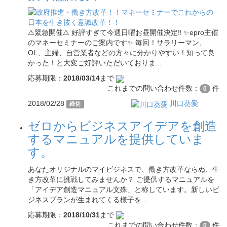
⚠緊急開催⚠ 好評すぎて今週日曜お昼開催決定‼ ✨epro主催
のマネーセミナーのご案内です✨ 毎回！サラリーマン、
OL、主婦、自営業者などの方々に分かりやすい！知って良
かった！と大変ご好評いただいておりま...
応募期限：
2018/03/14
まで
これまでの問い合わせ件数：
件
0
2018/02/28
川口葵愛
締切
ゼロからビジネスアイデアを創造
するマニュアルを提供していま
す。
あなたオリジナルのマイビジネスで、働き方改革ならぬ、生
き方改革に挑戦してみませんか？ ご提供するマニュアルを
「アイデア創造マニュアル文殊」と称しています。新しいビ
ジネスプランが生まれてくる様子を...
応募期限：
2018/10/31
まで
これまでの問い合わせ件数：
件
0