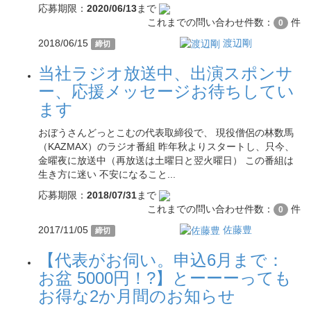
応募期限：
2020/06/13
まで
これまでの問い合わせ件数：
件
0
2018/06/15
渡辺剛
締切
当社ラジオ放送中、出演スポンサ
ー、応援メッセージお待ちしてい
ます
おぼうさんどっとこむの代表取締役で、 現役僧侶の林数馬
（KAZMAX）のラジオ番組 昨年秋よりスタートし、只今、
金曜夜に放送中（再放送は土曜日と翌火曜日） この番組は
生き方に迷い 不安になること...
応募期限：
2018/07/31
まで
これまでの問い合わせ件数：
件
0
2017/11/05
佐藤豊
締切
【代表がお伺い。申込6月まで：
お盆 5000円！?】とーーーっても
お得な2か月間のお知らせ