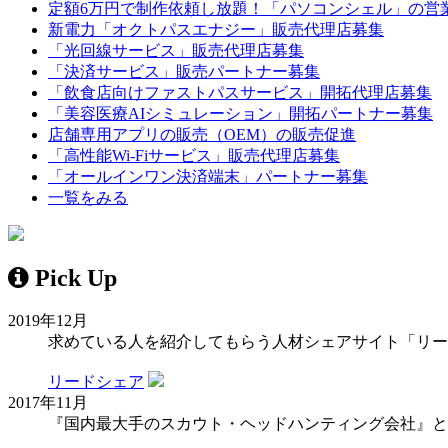
定額6万円で制作依頼し放題！「パソコンシェル」の営
新電力「オクトパスエナジー」販売代理店募集
「光回線サービス」販売代理店募集
「決済サービス」販売パートナー募集
「飲食店向けファストパスサービス」開拓代理店募集
「美容医療AIシミュレーション」開拓パートナー募集
店舗専用アプリの販売（OEM）の販売促進
「高性能Wi-Fiサービス」販売代理店募集
「オールインワン決済端末」パートナー募集
一覧をみる
Pick Up
2019年12月
求めている人を紹介してもらう人材シェアサイト「リー
リードシェア
2017年11月
『国内最大手のスカウト・ヘッドハンティング会社』と