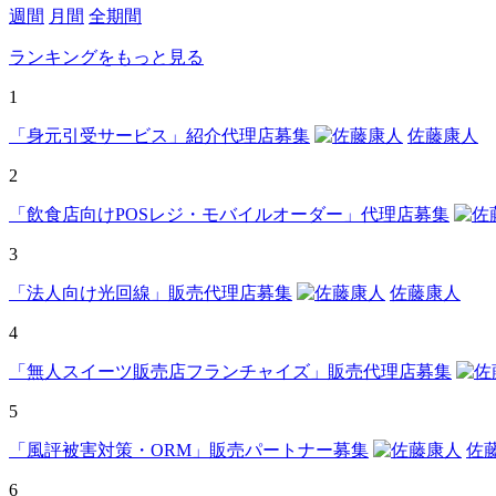
週間
月間
全期間
ランキングをもっと見る
1
「身元引受サービス」紹介代理店募集
佐藤康人
2
「飲食店向けPOSレジ・モバイルオーダー」代理店募集
3
「法人向け光回線」販売代理店募集
佐藤康人
4
「無人スイーツ販売店フランチャイズ」販売代理店募集
5
「風評被害対策・ORM」販売パートナー募集
佐
6