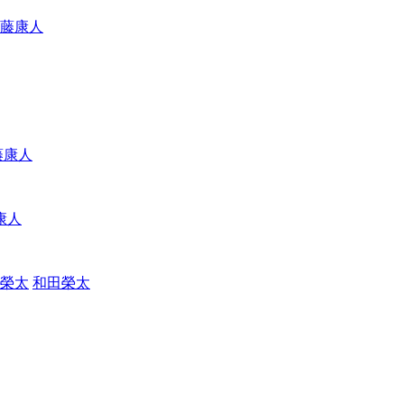
藤康人
藤康人
康人
和田榮太