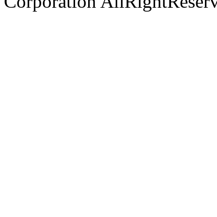
Corporation AllRightReser