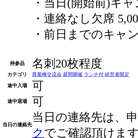
・当日(開始前)キャン
・連絡なし欠席 5,0
・前日までのキャン
名刺20枚程度
持参品
カテゴリ
異業種交流会
昼間開催
ランチ付
経営者限定
可
途中入場
可
途中退場
当日の連絡先は、
当日の連絡先
ク
でご確認頂けま