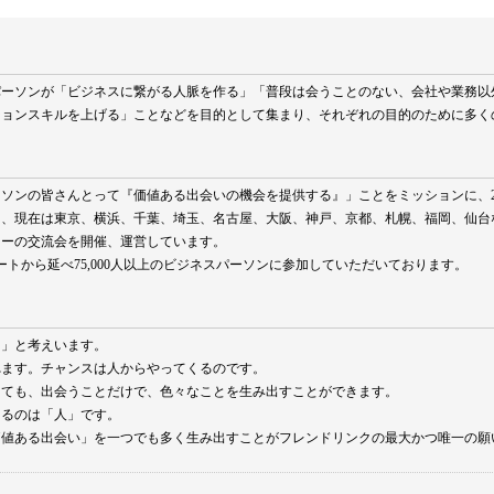
パーソンが「ビジネスに繋がる人脈を作る」「普段は会うことのない、会社や業務以
ションスキルを上げる」ことなどを目的として集まり、それぞれの目的のために多く
ソンの皆さんとって『価値ある出会いの機会を提供する』」ことをミッションに、2
し、現在は東京、横浜、千葉、埼玉、名古屋、大阪、神戸、京都、札幌、福岡、仙台
リーの交流会を開催、運営しています。
タートから延べ75,000人以上のビジネスパーソンに参加していただいております。
る」と考えいます。
れます。チャンスは人からやってくるのです。
くても、出会うことだけで、色々なことを生み出すことができます。
えるのは「人」です。
価値ある出会い」を一つでも多く生み出すことがフレンドリンクの最大かつ唯一の願