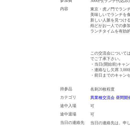
参加費
3000円(ランチ代込み)
内容
東京・虎ノ門でラン
美味しいでランチを
新しい人脈を見つけ
殆どがお一人での参
ランチタイムを有効的
この交流会について
でご了承下さい。
・当日(開始前)キャンセ
・連絡なし欠席 3,00
・前日までのキャンセ
持参品
名刺20枚程度
カテゴリ
異業種交流会
昼間開
途中入場
可
途中退場
可
当日の連絡先
当日の連絡先は、申