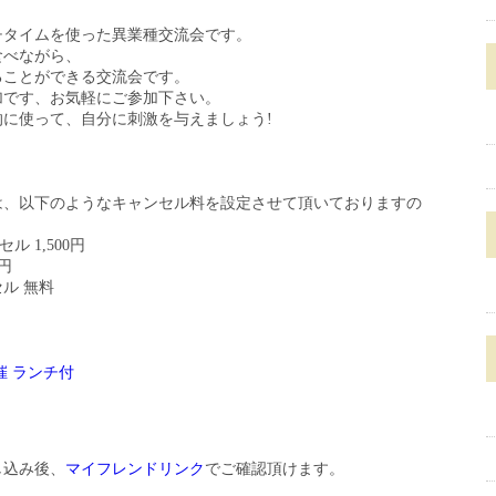
チタイムを使った異業種交流会です。
食べながら、
ることができる交流会です。
加です、お気軽にご参加下さい。
に使って、自分に刺激を与えましょう!
は、以下のようなキャンセル料を設定させて頂いておりますの
ル 1,500円
0円
ル 無料
催
ランチ付
し込み後、
マイフレンドリンク
でご確認頂けます。