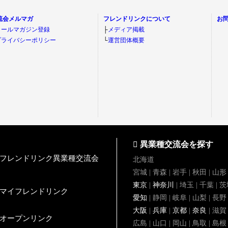
流会メルマガ
フレンドリンクについて
お
メールマガジン登録
├
メディア掲載
プライバシーポリシー
└
運営団体概要
異業種交流会を探す
フレンドリンク異業種交流会
北海道
宮城 | 青森 | 岩手 | 秋田 | 山形
東京
|
神奈川
| 埼玉 | 千葉 | 
マイフレンドリンク
愛知
| 静岡 | 岐阜 | 山梨 | 長野
大阪
|
兵庫
|
京都
|
奈良
| 滋賀
オープンリンク
広島 | 山口 | 岡山 | 鳥取 | 島根 