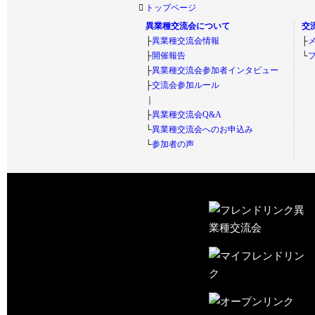
トップページ
異業種交流会について
交
├
異業種交流会情報
├
├
開催報告
└
├
異業種交流会参加者インタビュー
├
交流会参加ルール
｜
├
異業種交流会Q&A
└
異業種交流会へのお申込み
└
参加者の声