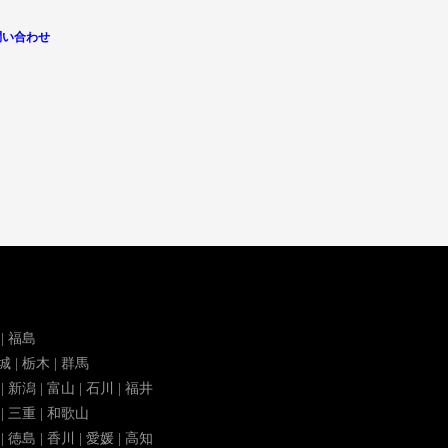
問い合わせ
 | 福島
茨城 | 栃木 | 群馬
 | 新潟 | 富山 | 石川 | 福井
 | 三重 | 和歌山
| 徳島 | 香川 | 愛媛 | 高知