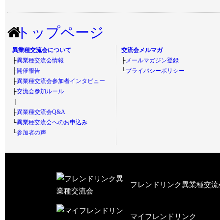
トップページ
異業種交流会について
交流会メルマガ
├
異業種交流会情報
├
メールマガジン登録
├
開催報告
└
プライバシーポリシー
├
異業種交流会参加者インタビュー
├
交流会参加ルール
｜
├
異業種交流会Q&A
└
異業種交流会へのお申込み
└
参加者の声
フレンドリンク異業種交流
マイフレンドリンク