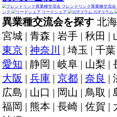
フレンドリンク異業種交流会
ンク
リードシェア
1UPコラム
異業種交流会を探す
北海
宮城 | 青森 | 岩手 | 秋田 |
東京
|
神奈川
| 埼玉 | 千葉
愛知
| 静岡 | 岐阜 | 山梨 |
大阪
|
兵庫
|
京都
|
奈良
|
広島 | 山口 | 岡山 | 鳥取 |
福岡 | 熊本 | 長崎 | 佐賀 |