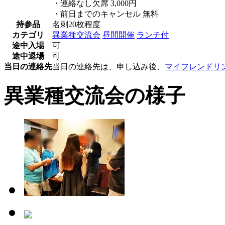
・連絡なし欠席 3,000円
・前日までのキャンセル 無料
持参品
名刺20枚程度
カテゴリ
異業種交流会
昼間開催
ランチ付
途中入場
可
途中退場
可
当日の連絡先
当日の連絡先は、申し込み後、
マイフレンドリ
異業種交流会の様子