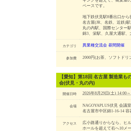
キングを超えて、蕎麦屋の
ペースです。
地下鉄伏見駅8番出口から
名古屋(JR、名鉄、近鉄)駅
丸の内駅、国際センター駅
錦3、栄駅、久屋大通駅、
異業種交流会
昼間開催
カテゴリ
2000円(お茶、ソフトドリ
参加費
【愛知】第18回 名古屋 製造業
会(伏見・丸の内)
2026年8月29日(土) 14:00～
開催日時
NAGOYAPLUS伏見 会
会場
名古屋市中区錦1-16-14
広小路通りからなら、ヒル
アクセス
ホールを超えて右へ10メ