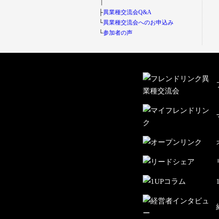
｜
├
異業種交流会Q&A
└
異業種交流会へのお申込み
└
参加者の声