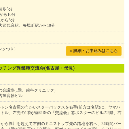
徒歩5分
から10分
から8分
大須観音駅、矢場町駅から10分
ンクつき)
»
詳細・お申込みはこちら
ッチング異業種交流会(名古屋・伏見)
階右の会議室(1階、歯科クリニック)
 名古屋容器ビル
トン名古屋の向かいスターバックスを右手(前方は名駅)に、ヤマハ
ートル、左先の1階が歯科医の「交流会」窓ポスターのビルの2階、右
から堀川を超えて右側のミニストップ先の路地を右へ、24時間パー