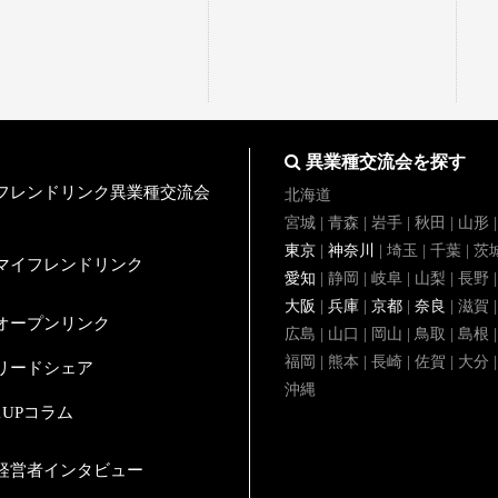
異業種交流会を探す
フレンドリンク異業種交流会
北海道
宮城 | 青森 | 岩手 | 秋田 | 山形 
東京
|
神奈川
| 埼玉 | 千葉 | 茨
マイフレンドリンク
愛知
| 静岡 | 岐阜 | 山梨 | 長野 
大阪
|
兵庫
|
京都
|
奈良
| 滋賀 
オープンリンク
広島 | 山口 | 岡山 | 鳥取 | 島根 
福岡 | 熊本 | 長崎 | 佐賀 | 大分
リードシェア
沖縄
1UPコラム
経営者インタビュー