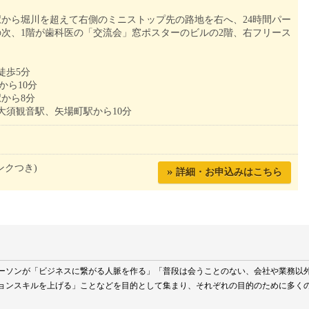
から堀川を超えて右側のミニストップ先の路地を右へ、24時間パー
次、1階が歯科医の「交流会」窓ポスターのビルの2階、右フリース
徒歩5分
から10分
から8分
大須観音駅、矢場町駅から10分
ンクつき)
»
詳細・お申込みはこちら
ーソンが「ビジネスに繋がる人脈を作る」「普段は会うことのない、会社や業務以
ョンスキルを上げる」ことなどを目的として集まり、それぞれの目的のために多く