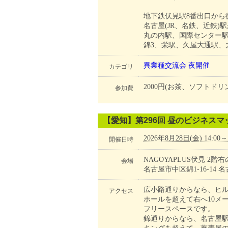
地下鉄伏見駅8番出口から
名古屋(JR、名鉄、近鉄)駅
丸の内駅、国際センター駅
錦3、栄駅、久屋大通駅、
異業種交流会
夜開催
カテゴリ
2000円(お茶、ソフトドリ
参加費
【愛知】第296回 昼のビジネスマ
2026年8月28日(金) 14:00～
開催日時
NAGOYAPLUS伏見 2
会場
名古屋市中区錦1-16-14
広小路通りからなら、ヒル
アクセス
ホールを超えて右へ10メ
フリースペースです。
錦通りからなら、名古屋駅