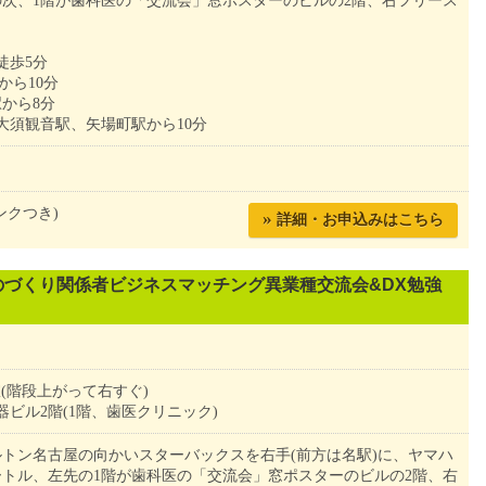
次、1階が歯科医の「交流会」窓ポスターのビルの2階、右フリース
徒歩5分
から10分
から8分
大須観音駅、矢場町駅から10分
ンクつき)
»
詳細・お申込みはこちら
ものづくり関係者ビジネスマッチング異業種交流会&DX勉強
議室(階段上がって右すぐ)
 容器ビル2階(1階、歯医クリニック)
トン名古屋の向かいスターバックスを右手(前方は名駅)に、ヤマハ
ートル、左先の1階が歯科医の「交流会」窓ポスターのビルの2階、右