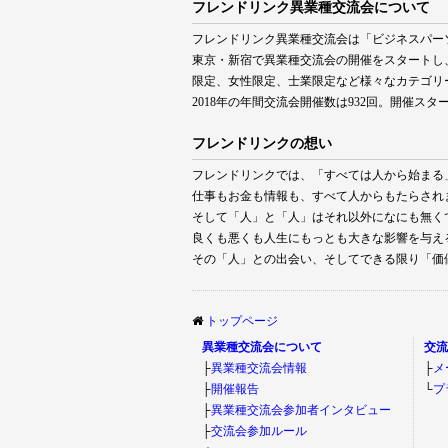
フレンドリンク異業種交流会について
フレンドリンク異業種交流会は「ビジネスパー
東京・新宿で異業種交流会の開催をスタートし
限定、女性限定、士業限定など様々なカテゴリ
2018年の年間交流会開催数は932回。開催ス
フレンドリンクの想い
フレンドリンクでは、「すべては人から始まる
仕事もお金も情報も、すべて人からもたらされ
そして「人」と「人」はそれ以外になにも無く
良くも悪くも人生にもっとも大きな影響を与え
その「人」との出会い、そしてできる限り「価
トップページ
異業種交流会について
交
├
異業種交流会情報
├
メ
├
開催報告
└
プ
├
異業種交流会参加者インタビュー
├
交流会参加ルール