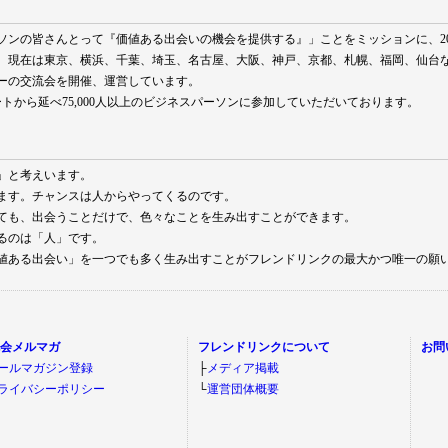
ソンの皆さんとって『価値ある出会いの機会を提供する』」ことをミッションに、20
、現在は東京、横浜、千葉、埼玉、名古屋、大阪、神戸、京都、札幌、福岡、仙台
ーの交流会を開催、運営しています。
タートから延べ75,000人以上のビジネスパーソンに参加していただいております。
」と考えいます。
ます。チャンスは人からやってくるのです。
ても、出会うことだけで、色々なことを生み出すことができます。
るのは「人」です。
値ある出会い」を一つでも多く生み出すことがフレンドリンクの最大かつ唯一の願
流会メルマガ
フレンドリンクについて
お問
ールマガジン登録
├
メディア掲載
ライバシーポリシー
└
運営団体概要