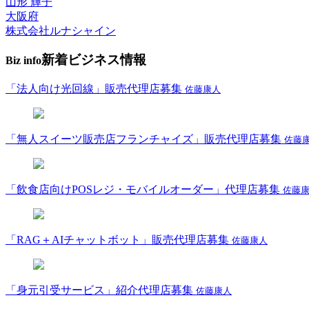
山形 輝子
大阪府
株式会社ルナシャイン
新着ビジネス情報
Biz info
「法人向け光回線」販売代理店募集
佐藤康人
「無人スイーツ販売店フランチャイズ」販売代理店募集
佐藤
「飲食店向けPOSレジ・モバイルオーダー」代理店募集
佐藤
「RAG＋AIチャットボット」販売代理店募集
佐藤康人
「身元引受サービス」紹介代理店募集
佐藤康人