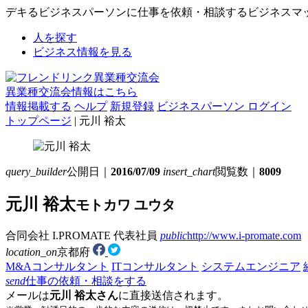
デキるビジネスパーソンに仕事を依頼・相談するビジネスマ
人を探す
ビジネス情報を見る
異業種交流会情報はこちら
情報掲載する
ヘルプ
新規登録
ビジネスパーソン ログイン
トップページ
| 元川 裕太
query_builder
公開日｜
2016/07/09
insert_chart
閲覧数｜
8009
元川 裕太
モトカワ ユウタ
合同会社 I.PROMATE
代表社員
public
http://www.i-promate.com
location_on
京都府
M&Aコンサルタント
ITコンサルタント
システムエンジニア
send
仕事の依頼・相談をする
メールは
元川 裕太さん
に直接送信されます。