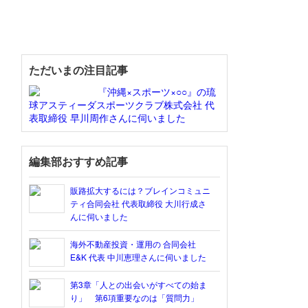
ただいまの注目記事
『沖縄×スポーツ×○○』の琉
球アスティーダスポーツクラブ株式会社 代
表取締役 早川周作さんに伺いました
編集部おすすめ記事
販路拡大するには？ブレインコミュニ
ティ合同会社 代表取締役 大川行成さ
んに伺いました
海外不動産投資・運用の 合同会社
E&K 代表 中川恵理さんに伺いました
第3章「人との出会いがすべての始ま
り」 第6項重要なのは「質問力」