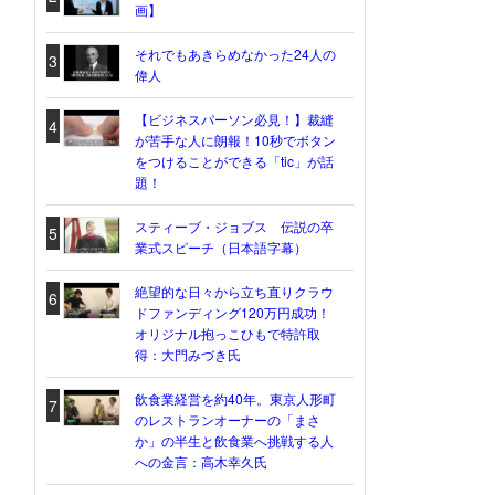
画】
それでもあきらめなかった24人の
3
偉人
【ビジネスパーソン必見！】裁縫
4
が苦手な人に朗報！10秒でボタン
をつけることができる「tic」が話
題！
スティーブ・ジョブス 伝説の卒
5
業式スピーチ（日本語字幕）
絶望的な日々から立ち直りクラウ
6
ドファンディング120万円成功！
オリジナル抱っこひもで特許取
得：大門みづき氏
飲食業経営を約40年。東京人形町
7
のレストランオーナーの「まさ
か」の半生と飲食業へ挑戦する人
への金言：高木幸久氏