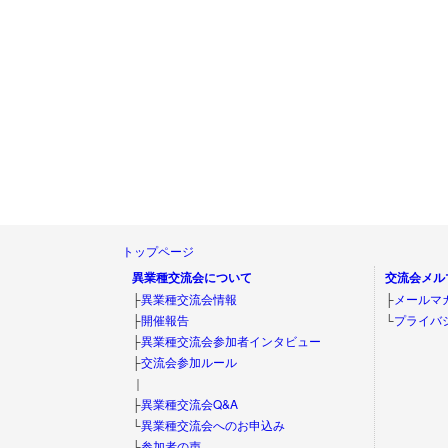
トップページ
異業種交流会について
交流会メル
├
異業種交流会情報
├
メールマ
├
開催報告
└
プライバ
├
異業種交流会参加者インタビュー
├
交流会参加ルール
｜
├
異業種交流会Q&A
└
異業種交流会へのお申込み
└
参加者の声