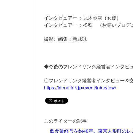
インタビュアー ：丸木弥雪（女優）
インタビュアー ：松稔 （お笑いプロデ
撮影、編集：新城誠
◆今後のフレンドリンク経営者インタビ
〇フレンドリンク経営者インタビュー＆
https://friendlink.jp/event/interview/
このライターの記事
飲食業経営を約40年。東京人形町の