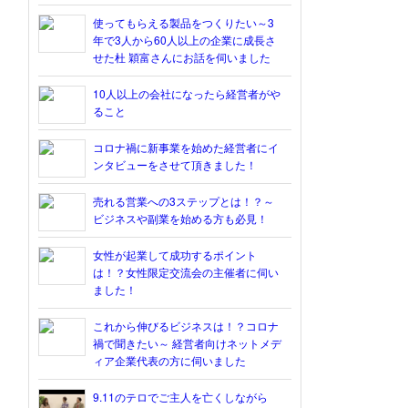
使ってもらえる製品をつくりたい～3
年で3人から60人以上の企業に成長さ
せた杜 穎富さんにお話を伺いました
10人以上の会社になったら経営者がや
ること
コロナ禍に新事業を始めた経営者にイ
ンタビューをさせて頂きました！
売れる営業への3ステップとは！？～
ビジネスや副業を始める方も必見！
女性が起業して成功するポイント
は！？女性限定交流会の主催者に伺い
ました！
これから伸びるビジネスは！？コロナ
禍で聞きたい～ 経営者向けネットメデ
ィア企業代表の方に伺いました
9.11のテロでご主人を亡くしながら