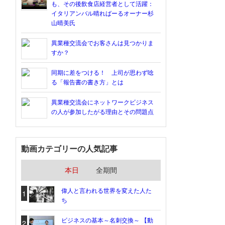
も、その後飲食店経営者として活躍：
イタリアンバル晴ればーるオーナー杉
山晴美氏
異業種交流会でお客さんは見つかりま
すか？
同期に差をつける！ 上司が思わず唸
る「報告書の書き方」とは
異業種交流会にネットワークビジネス
の人が参加したがる理由とその問題点
動画カテゴリーの人気記事
本日
全期間
偉人と言われる世界を変えた人た
1
ち
ビジネスの基本～名刺交換～ 【動
2