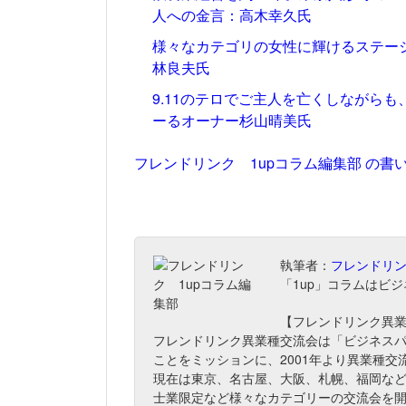
人への金言：高木幸久氏
様々なカテゴリの女性に輝けるステー
林良夫氏
9.11のテロでご主人を亡くしながら
ーるオーナー杉山晴美氏
フレンドリンク 1upコラム編集部 の書
執筆者：
フレンドリン
「1up」コラムはビ
【フレンドリンク異
フレンドリンク異業種交流会は「ビジネス
ことをミッションに、2001年より異業種交
現在は東京、名古屋、大阪、札幌、福岡な
士業限定など様々なカテゴリーの交流会を