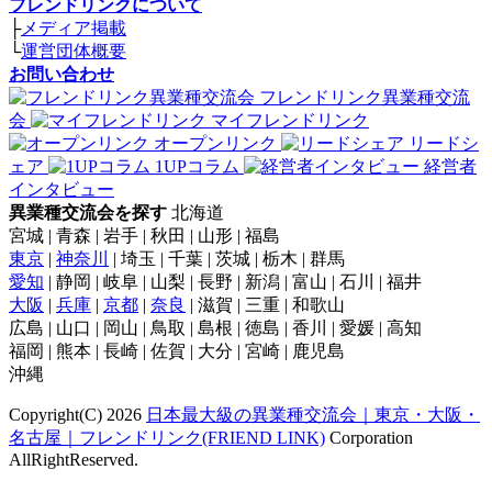
フレンドリンクについて
├
メディア掲載
└
運営団体概要
お問い合わせ
フレンドリンク異業種交流
会
マイフレンドリンク
オープンリンク
リードシ
ェア
1UPコラム
経営者
インタビュー
異業種交流会を探す
北海道
宮城 | 青森 | 岩手 | 秋田 | 山形 | 福島
東京
|
神奈川
| 埼玉 | 千葉 | 茨城 | 栃木 | 群馬
愛知
| 静岡 | 岐阜 | 山梨 | 長野 | 新潟 | 富山 | 石川 | 福井
大阪
|
兵庫
|
京都
|
奈良
| 滋賀 | 三重 | 和歌山
広島 | 山口 | 岡山 | 鳥取 | 島根 | 徳島 | 香川 | 愛媛 | 高知
福岡 | 熊本 | 長崎 | 佐賀 | 大分 | 宮崎 | 鹿児島
沖縄
Copyright(C) 2026
日本最大級の異業種交流会｜東京・大阪・
名古屋｜フレンドリンク(FRIEND LINK)
Corporation
AllRightReserved.