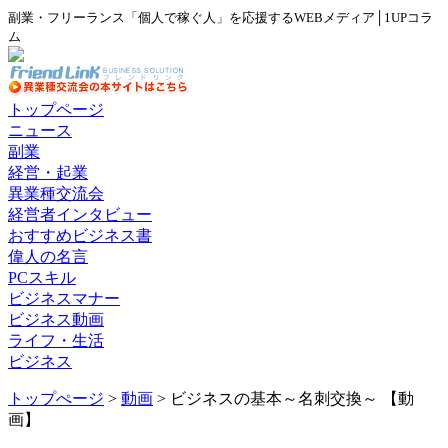
副業・フリーランス「個人で稼ぐ人」を応援するWEBメディア│1UPコラ
ム
トップページ
ニュース
副業
経営・起業
異業種交流会
経営者インタビュー
おすすめビジネス書
偉人の名言
PCスキル
ビジネスマナー
ビジネス動画
ライフ・生活
ビジネス
トップぺージ
>
動画
> ビジネスの基本～名刺交換～ 【動
画】