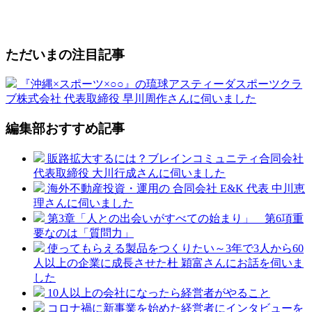
ただいまの注目記事
『沖縄×スポーツ×○○』の琉球アスティーダスポーツクラ
ブ株式会社 代表取締役 早川周作さんに伺いました
編集部おすすめ記事
販路拡大するには？ブレインコミュニティ合同会社
代表取締役 大川行成さんに伺いました
海外不動産投資・運用の 合同会社 E&K 代表 中川恵
理さんに伺いました
第3章「人との出会いがすべての始まり」 第6項重
要なのは「質問力」
使ってもらえる製品をつくりたい～3年で3人から60
人以上の企業に成長させた杜 穎富さんにお話を伺いま
した
10人以上の会社になったら経営者がやること
コロナ禍に新事業を始めた経営者にインタビューを