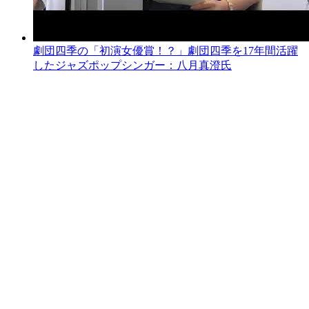
劇団四季の「初演女優賞！？」劇団四季を17年間活躍
したジャズポップシンガー：八月真澄氏