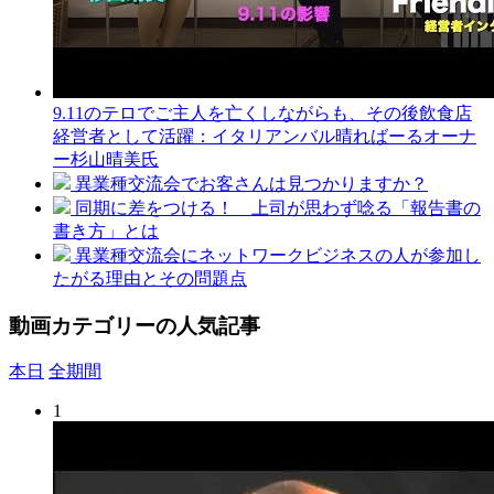
9.11のテロでご主人を亡くしながらも、その後飲食店
経営者として活躍：イタリアンバル晴ればーるオーナ
ー杉山晴美氏
異業種交流会でお客さんは見つかりますか？
同期に差をつける！ 上司が思わず唸る「報告書の
書き方」とは
異業種交流会にネットワークビジネスの人が参加し
たがる理由とその問題点
動画カテゴリーの人気記事
本日
全期間
1