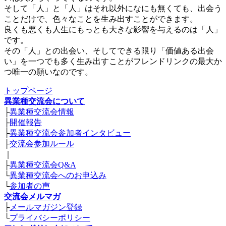
そして「人」と「人」はそれ以外になにも無くても、出会う
ことだけで、色々なことを生み出すことができます。
良くも悪くも人生にもっとも大きな影響を与えるのは「人」
です。
その「人」との出会い、そしてできる限り「価値ある出会
い」を一つでも多く生み出すことがフレンドリンクの最大か
つ唯一の願いなのです。
トップページ
異業種交流会について
├
異業種交流会情報
├
開催報告
├
異業種交流会参加者インタビュー
├
交流会参加ルール
｜
├
異業種交流会Q&A
└
異業種交流会へのお申込み
└
参加者の声
交流会メルマガ
├
メールマガジン登録
└
プライバシーポリシー