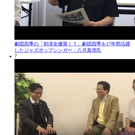
劇団四季の「初演女優賞！？」劇団四季を17年間活躍
したジャズポップシンガー：八月真澄氏
7