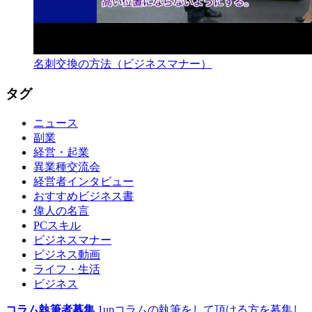
名刺交換の方法（ビジネスマナー）
タグ
ニュース
副業
経営・起業
異業種交流会
経営者インタビュー
おすすめビジネス書
偉人の名言
PCスキル
ビジネスマナー
ビジネス動画
ライフ・生活
ビジネス
コラム執筆者募集
1upコラムの執筆をして頂ける方を募集し