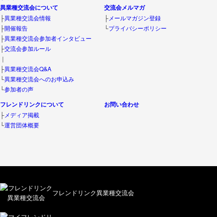
異業種交流会について
交流会メルマガ
├
異業種交流会情報
├
メールマガジン登録
├
開催報告
└
プライバシーポリシー
├
異業種交流会参加者インタビュー
├
交流会参加ルール
｜
├
異業種交流会Q&A
└
異業種交流会へのお申込み
└
参加者の声
フレンドリンクについて
お問い合わせ
├
メディア掲載
└
運営団体概要
フレンドリンク異業種交流会