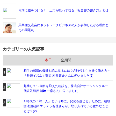
同期に差をつける！ 上司が思わず唸る「報告書の書き方」とは
異業種交流会にネットワークビジネスの人が参加したがる理由と
その問題点
カテゴリーの人気記事
本日
全期間
相手の感情の機微を読み取るには？AI時代を生き抜く働き方～
1
「番頭イズム」著者 村井庸介さんに伺いました(2)
起業して10期目を迎えた秘訣を、株式会社オーシャンクルー
2
代表取締役 浦﨑 一彦さんに伺いました
AI時代の「対『人』という時に、変化を感じる」ために、植物
3
療法薬剤師 エッデラ杏理さんが、取り入れている意外なこと
とは？(2)