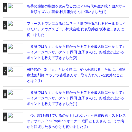
相手の感情の機微を読み取るには？AI時代を生き抜く働き方～
4
「番頭イズム」著者 村井庸介さんに伺いました(1)
ファーストワンになるには？～「味で評価されるビールをつく
5
りたい」アウグスビール株式会社 代表取締役 坂本健二さんに
伺いました
「変身ではなく、天から授かったギフトを最大限に生かして」
6
～イメージコンサルタント 岡田 直子さんに、好感度が上がる
ポイントを教えて頂きました(2)
AI時代の「対『人』という時に、変化を感じる」ために、植物
7
療法薬剤師 エッデラ杏理さんが、取り入れている意外なこと
とは？(1)
「変身ではなく、天から授かったギフトを最大限に生かして」
8
～イメージコンサルタント 岡田 直子さんに、好感度が上がる
ポイントを教えて頂きました(1)
「今、駆け抜けているのかもしれない」～体質改善・ストレス
9
ケアサロン PinkPapillon オーナー 成田ともえさんに、うつ病
から回復したきっかけも伺いました(2)