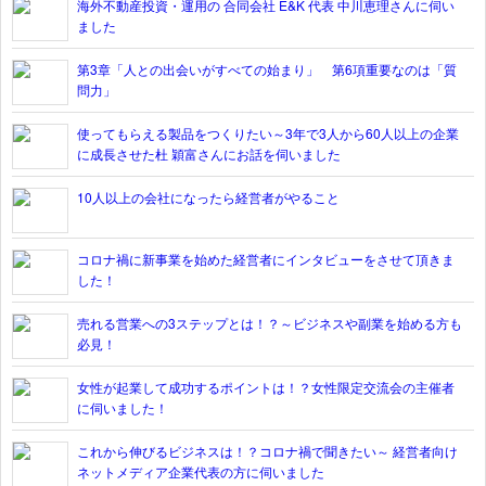
海外不動産投資・運用の 合同会社 E&K 代表 中川恵理さんに伺い
ました
第3章「人との出会いがすべての始まり」 第6項重要なのは「質
問力」
使ってもらえる製品をつくりたい～3年で3人から60人以上の企業
に成長させた杜 穎富さんにお話を伺いました
10人以上の会社になったら経営者がやること
コロナ禍に新事業を始めた経営者にインタビューをさせて頂きま
した！
売れる営業への3ステップとは！？～ビジネスや副業を始める方も
必見！
女性が起業して成功するポイントは！？女性限定交流会の主催者
に伺いました！
これから伸びるビジネスは！？コロナ禍で聞きたい～ 経営者向け
ネットメディア企業代表の方に伺いました