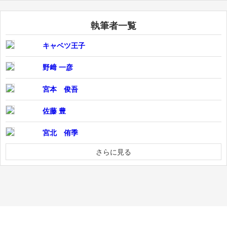
執筆者一覧
キャベツ王子
野﨑 一彦
宮本 俊吾
佐藤 豊
宮北 侑季
さらに見る