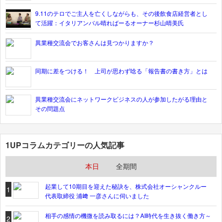
9.11のテロでご主人を亡くしながらも、その後飲食店経営者とし
て活躍：イタリアンバル晴ればーるオーナー杉山晴美氏
異業種交流会でお客さんは見つかりますか？
同期に差をつける！ 上司が思わず唸る「報告書の書き方」とは
異業種交流会にネットワークビジネスの人が参加したがる理由と
その問題点
1UPコラムカテゴリーの人気記事
本日
全期間
起業して10期目を迎えた秘訣を、株式会社オーシャンクルー
1
代表取締役 浦﨑 一彦さんに伺いました
相手の感情の機微を読み取るには？AI時代を生き抜く働き方～
2