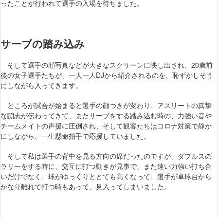
ったことが行われて選手の入場を待ちました。
サーブの踏み込み
そして選手の顔写真などが大きなスクリーンに映し出され、20歳前
後の女子選手たちが、一人一人DJから紹介されるのを、恥ずかしそう
にしながら入ってきます。
ところが試合が始まると選手の顔つきが変わり、アスリートの真摯
な闘志が伝わってきて、またサーブをする踏み込む時の、力強い音や
チームメイトの声援に圧倒され、そして観客たちはコロナ対策で静か
にしながら、一生懸命拍手で応援していました。
そして私は選手の背中を見る方向の席だったのですが、ダブルスの
ラリーをする時に、交互に打つ動きが見事で、また速い力強い打ち合
いだけでなく、球がゆっくりととても高くなって、選手が卓球台から
かなり離れて打つ時もあって、見入ってしまいました。