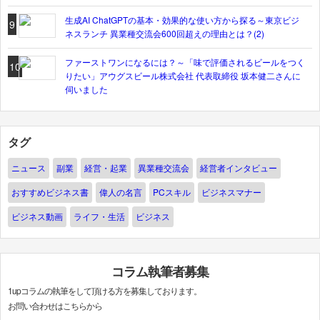
生成AI ChatGPTの基本・効果的な使い方から探る～東京ビジ
9
ネスランチ 異業種交流会600回超えの理由とは？(2)
ファーストワンになるには？～「味で評価されるビールをつく
10
りたい」アウグスビール株式会社 代表取締役 坂本健二さんに
伺いました
タグ
ニュース
副業
経営・起業
異業種交流会
経営者インタビュー
おすすめビジネス書
偉人の名言
PCスキル
ビジネスマナー
ビジネス動画
ライフ・生活
ビジネス
コラム執筆者募集
1upコラムの執筆をして頂ける方を募集しております。
お問い合わせはこちらから