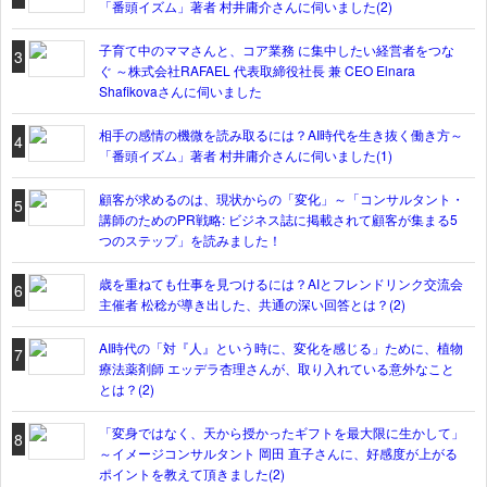
「番頭イズム」著者 村井庸介さんに伺いました(2)
子育て中のママさんと、コア業務 に集中したい経営者をつな
3
ぐ ～株式会社RAFAEL 代表取締役社長 兼 CEO Elnara
Shafikovaさんに伺いました
相手の感情の機微を読み取るには？AI時代を生き抜く働き方～
4
「番頭イズム」著者 村井庸介さんに伺いました(1)
顧客が求めるのは、現状からの「変化」～「コンサルタント・
5
講師のためのPR戦略: ビジネス誌に掲載されて顧客が集まる5
つのステップ」を読みました！
歳を重ねても仕事を見つけるには？AIとフレンドリンク交流会
6
主催者 松稔が導き出した、共通の深い回答とは？(2)
AI時代の「対『人』という時に、変化を感じる」ために、植物
7
療法薬剤師 エッデラ杏理さんが、取り入れている意外なこと
とは？(2)
「変身ではなく、天から授かったギフトを最大限に生かして」
8
～イメージコンサルタント 岡田 直子さんに、好感度が上がる
ポイントを教えて頂きました(2)