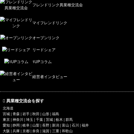
フレンドリンク異業種交流会
マイフレンドリンク
オープンリンク
リードシェア
1UPコラム
経営者インタビュー
異業種交流会を探す
北海道
宮城 | 青森 | 岩手 | 秋田 | 山形 | 福島
東京
|
神奈川
| 埼玉 | 千葉 | 茨城 | 栃木 | 群馬
愛知
| 静岡 | 岐阜 | 山梨 | 長野 | 新潟 | 富山 | 石川 | 福井
大阪
|
兵庫
|
京都
|
奈良
| 滋賀 | 三重 | 和歌山