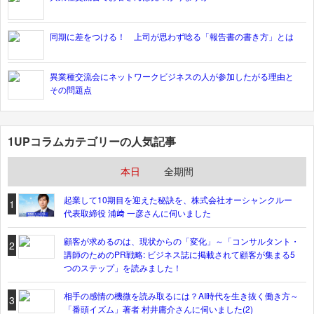
同期に差をつける！ 上司が思わず唸る「報告書の書き方」とは
異業種交流会にネットワークビジネスの人が参加したがる理由と
その問題点
1UPコラムカテゴリーの人気記事
本日
全期間
起業して10期目を迎えた秘訣を、株式会社オーシャンクルー
1
代表取締役 浦﨑 一彦さんに伺いました
顧客が求めるのは、現状からの「変化」～「コンサルタント・
2
講師のためのPR戦略: ビジネス誌に掲載されて顧客が集まる5
つのステップ」を読みました！
相手の感情の機微を読み取るには？AI時代を生き抜く働き方～
3
「番頭イズム」著者 村井庸介さんに伺いました(2)