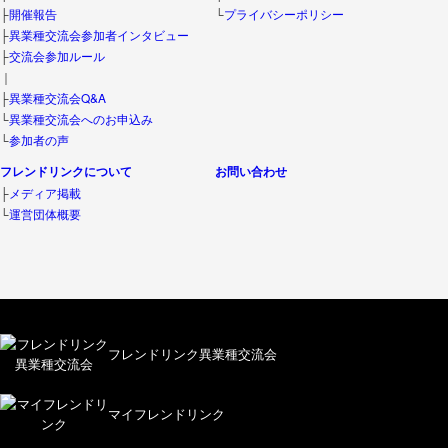
├
開催報告
└
プライバシーポリシー
├
異業種交流会参加者インタビュー
├
交流会参加ルール
｜
├
異業種交流会Q&A
└
異業種交流会へのお申込み
└
参加者の声
フレンドリンクについて
お問い合わせ
├
メディア掲載
└
運営団体概要
フレンドリンク異業種交流会
マイフレンドリンク