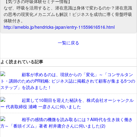
【気づきの呼吸体験セミナー情報】
なぜ、呼吸を活用すると、潜在意識は身体で変わるのか？潜在意識
の思考の現実化メカニズムも解説！ビジネスを成功に導く骨盤呼吸
体験付き。
http://ameblo.jp/hendricks-japan/entry-11559616516.html
一覧に戻る
よく読まれている記事
顧客が求めるのは、現状からの「変化」～「コンサルタン
ト・講師のためのPR戦略: ビジネス誌に掲載されて顧客が集まる5つの
ステップ」を読みました！
起業して10期目を迎えた秘訣を、株式会社オーシャンクル
ー 代表取締役 浦﨑 一彦さんに伺いました
相手の感情の機微を読み取るには？AI時代を生き抜く働き
方～「番頭イズム」著者 村井庸介さんに伺いました(2)