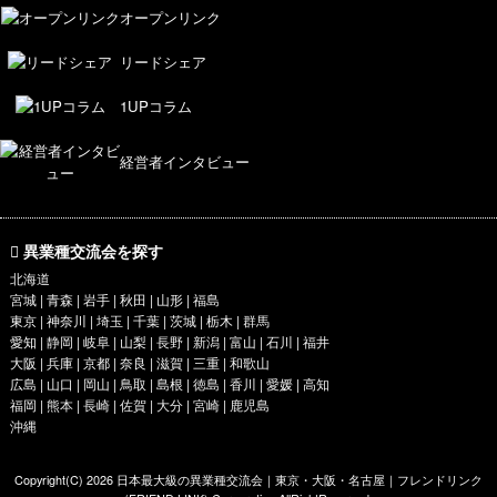
オープンリンク
リードシェア
1UPコラム
経営者インタビュー
異業種交流会を探す
北海道
宮城 | 青森 | 岩手 | 秋田 | 山形 | 福島
東京
|
神奈川
| 埼玉 | 千葉 | 茨城 | 栃木 | 群馬
愛知
| 静岡 | 岐阜 | 山梨 | 長野 | 新潟 | 富山 | 石川 | 福井
大阪
|
兵庫
|
京都
|
奈良
| 滋賀 | 三重 | 和歌山
広島 | 山口 | 岡山 | 鳥取 | 島根 | 徳島 | 香川 | 愛媛 | 高知
福岡 | 熊本 | 長崎 | 佐賀 | 大分 | 宮崎 | 鹿児島
沖縄
Copyright(C) 2026
日本最大級の異業種交流会｜東京・大阪・名古屋｜フレンドリンク