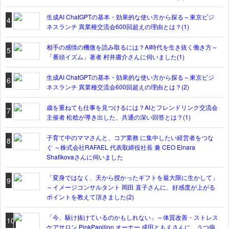
生成AI ChatGPTの基本・効果的な使い方から探る～東京ビジ
4
ネスランチ 異業種交流会600回超えの理由とは？(1)
相手の感情の機微を読み取るには？AI時代を生き抜く働き方～
5
「番頭イズム」著者 村井庸介さんに伺いました(1)
生成AI ChatGPTの基本・効果的な使い方から探る～東京ビジ
6
ネスランチ 異業種交流会600回超えの理由とは？(2)
歳を重ねても仕事を見つけるには？AIとフレンドリンク交流会
7
主催者 松稔が導き出した、共通の深い回答とは？(1)
子育て中のママさんと、コア業務 に集中したい経営者をつな
8
ぐ ～株式会社RAFAEL 代表取締役社長 兼 CEO Elnara
Shafikovaさんに伺いました
「変身ではなく、天から授かったギフトを最大限に生かして」
9
～イメージコンサルタント 岡田 直子さんに、好感度が上がる
ポイントを教えて頂きました(2)
「今、駆け抜けているのかもしれない」～体質改善・ストレス
10
ケアサロン PinkPapillon オーナー 成田ともえさんに、うつ病