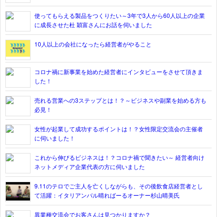
使ってもらえる製品をつくりたい～3年で3人から60人以上の企業
に成長させた杜 穎富さんにお話を伺いました
10人以上の会社になったら経営者がやること
コロナ禍に新事業を始めた経営者にインタビューをさせて頂きま
した！
売れる営業への3ステップとは！？～ビジネスや副業を始める方も
必見！
女性が起業して成功するポイントは！？女性限定交流会の主催者
に伺いました！
これから伸びるビジネスは！？コロナ禍で聞きたい～ 経営者向け
ネットメディア企業代表の方に伺いました
9.11のテロでご主人を亡くしながらも、その後飲食店経営者とし
て活躍：イタリアンバル晴ればーるオーナー杉山晴美氏
異業種交流会でお客さんは見つかりますか？