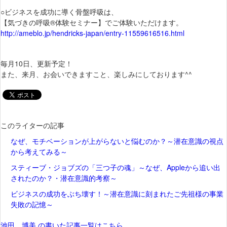
○ビジネスを成功に導く骨盤呼吸は、
【気づきの呼吸®体験セミナー】でご体験いただけます。
http://ameblo.jp/hendricks-japan/entry-11559616516.html
毎月10日、更新予定！
また、来月、お会いできますこと、楽しみにしております^^
このライターの記事
なぜ、モチベーションが上がらないと悩むのか？～潜在意識の視点
から考えてみる～
スティーブ・ジョブズの「三つ子の魂」～なぜ、Appleから追い出
されたのか？・潜在意識的考察～
ビジネスの成功をぶち壊す！～潜在意識に刻まれたご先祖様の事業
失敗の記憶～
池田 博美 の書いた記事一覧はこちら