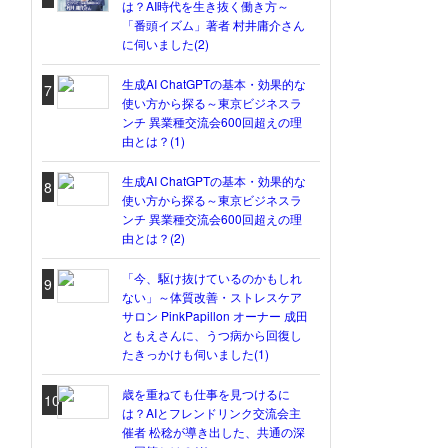
は？AI時代を生き抜く働き方～
「番頭イズム」著者 村井庸介さん
に伺いました(2)
生成AI ChatGPTの基本・効果的な
7
使い方から探る～東京ビジネスラ
ンチ 異業種交流会600回超えの理
由とは？(1)
生成AI ChatGPTの基本・効果的な
8
使い方から探る～東京ビジネスラ
ンチ 異業種交流会600回超えの理
由とは？(2)
「今、駆け抜けているのかもしれ
9
ない」～体質改善・ストレスケア
サロン PinkPapillon オーナー 成田
ともえさんに、うつ病から回復し
たきっかけも伺いました(1)
歳を重ねても仕事を見つけるに
10
は？AIとフレンドリンク交流会主
催者 松稔が導き出した、共通の深