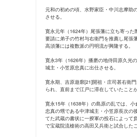
元和の初めの頃、水野家臣・中川志摩助
させる。
寛永元年（1624年）尾張藩に立ち寄っ
要請に弟子の竹村与右衛門を推薦し尾張
高須藩には複数派の円明流が興隆する。
寛永3年（1626年）播磨の地侍田原久
城主・小笠原忠真に出仕させる。
寛永期、吉原遊廓[21]開祖・庄司甚右
られ、直前まで江戸に滞在していたこと
寛永15年（1638年）の島原の乱では
忠真の甥である中津城主・小笠原長次の
てた武蔵の書状に一揆軍の投石によって
で宝蔵院流槍術の高田又兵衛と試合した