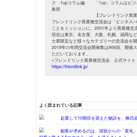
「1up」コラムはビ
【フレンドリンク異
フレンドリンク異業種交流会は「ビジネス
ことをミッションに、2001年より異業種交
現在は東京、名古屋、大阪、札幌、福岡な
士業限定など様々なカテゴリーの交流会を
2019年の年間交流会開催数は906回。開催
ただいております。
○フレンドリンク異業種交流会 公式サイト
https://friendlink.jp/
よく読まれている記事
起業して10期目を迎えた秘訣を、株式会
顧客が求めるのは、現状からの「変化」