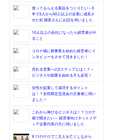
使ってもらえる製品をつくりたい～3
年で3人から60人以上の企業に成長さ
せた杜 穎富さんにお話を伺いました
10人以上の会社になったら経営者がや
ること
コロナ禍に新事業を始めた経営者にイ
ンタビューをさせて頂きました！
売れる営業への3ステップとは！？～
ビジネスや副業を始める方も必見！
女性が起業して成功するポイント
は！？女性限定交流会の主催者に伺い
ました！
これから伸びるビジネスは！？コロナ
禍で聞きたい～ 経営者向けネットメデ
ィア企業代表の方に伺いました
9.11のテロでご主人を亡くしながら