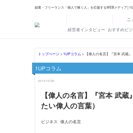
副業・フリーランス「個人で稼ぐ人」を応援するWEBメディア│1U
ニ
経営者インタビュー
おすすめビジ
トップぺージ
>
1UPコラム
> 【偉人の名言】『宮本 武蔵
1UPコラム
2014/10/28
【偉人の名言】『宮本 武
たい偉人の言葉）
ビジネス
偉人の名言