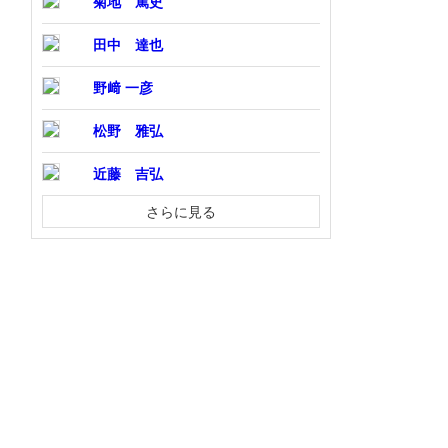
菊地 篤史
田中 達也
野﨑 一彦
松野 雅弘
近藤 吉弘
さらに見る