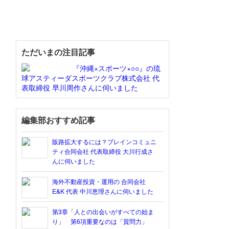
ただいまの注目記事
『沖縄×スポーツ×○○』の琉
球アスティーダスポーツクラブ株式会社 代
表取締役 早川周作さんに伺いました
編集部おすすめ記事
販路拡大するには？ブレインコミュニ
ティ合同会社 代表取締役 大川行成さ
んに伺いました
海外不動産投資・運用の 合同会社
E&K 代表 中川恵理さんに伺いました
第3章「人との出会いがすべての始ま
り」 第6項重要なのは「質問力」