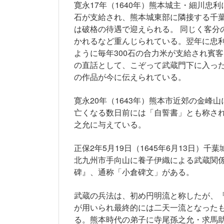
寛永17年（1640年）熊本城主・細川忠
石が支給され、熊本城東部に隣接する千
は破格の待遇で迎えられる。 同じく客分
かれるなど重んじられている。翌年に忠
ように毎年300石の合力米が支給され賓
の直話として、こぞって武蔵門下に入っ
の作品が今に伝えられている。
寛永20年（1643年）熊本市近郊の金
亡くなる数日前には「自誓書」とも称さ
之允に与えている。
正保2年5月19日（1645年6月13日
北九州市手向山に養子伊織による武蔵関
碑』、通称「小倉碑文」がある。
武蔵の兵法は、初め円明流と称したが、
が用いられ最終的には二天一流となった
る。熊本時代の弟子に寺尾孫之允・求馬