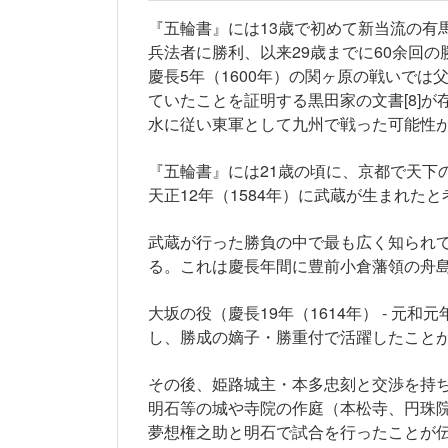
『五輪書』には13歳で初めて新当流の有
兵法者に勝利、以来29歳までに60余回
慶長5年（1600年）の関ヶ原の戦いで
ていたことを証明する黒田家の文書[8]
水に従い東軍として九州で戦った可能性
『五輪書』には21歳の頃に、京都で天下
天正12年（1584年）に武蔵が生まれたと
武蔵が行った勝負の中で最も広く知られ
る。これは慶長年間に豊前小倉藩領の舟
大坂の役（慶長19年（1614年） - 元
し、勝成の嫡子・勝重付で活躍したこと
その後、姫路城主・本多忠刻と交渉を持
明石等の城や寺院の作庭（本松寺、円珠
夢想権之助と明石で試合を行ったことが