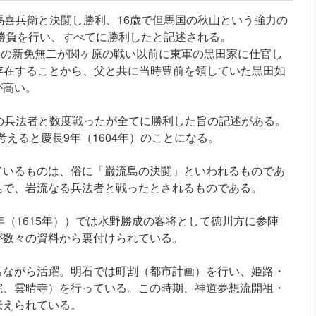
馬喜兵衛と決闘し勝利、16歳で但馬国の秋山という強力の
の勝負を行い、すべてに勝利したと記述される。
は父の新免無二が関ヶ原の戦い以前に東軍の黒田家に仕官し
が存在することから、父と共に当時豊前を領していた黒田如
が高い。
の兵法者と数度戦ったが全てに勝利した旨の記述がある。
考えると慶長9年（1604年）のことになる。
ているものは、俗に「巌流島の決闘」といわれるものであ
島で、岩流なる兵法者と戦ったとされるものである。
和元年（1615年））では水野勝成の客将として徳川方に参陣
が数々の資料から裏付けられている。
ちながら活躍。明石では町割（都市計画）を行い、姫路・
院、雲晴寺）を行っている。この時期、神道夢想流開祖・
伝えられている。