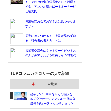
も、その後飲食店経営者として活躍：
イタリアンバル晴ればーるオーナー杉
山晴美氏
異業種交流会でお客さんは見つかりま
すか？
同期に差をつける！ 上司が思わず唸
る「報告書の書き方」とは
異業種交流会にネットワークビジネス
の人が参加したがる理由とその問題点
1UPコラムカテゴリーの人気記事
本日
全期間
起業して10期目を迎えた秘訣を、
1
株式会社オーシャンクルー 代表取
締役 浦﨑 一彦さんに伺いました