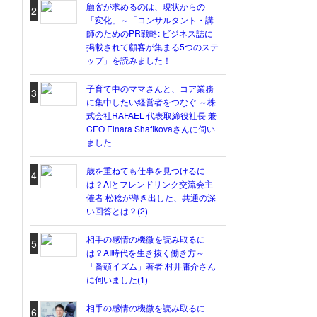
顧客が求めるのは、現状からの
2
「変化」～「コンサルタント・講
師のためのPR戦略: ビジネス誌に
掲載されて顧客が集まる5つのステ
ップ」を読みました！
子育て中のママさんと、コア業務
3
に集中したい経営者をつなぐ ～株
式会社RAFAEL 代表取締役社長 兼
CEO Elnara Shafikovaさんに伺い
ました
歳を重ねても仕事を見つけるに
4
は？AIとフレンドリンク交流会主
催者 松稔が導き出した、共通の深
い回答とは？(2)
相手の感情の機微を読み取るに
5
は？AI時代を生き抜く働き方～
「番頭イズム」著者 村井庸介さん
に伺いました(1)
相手の感情の機微を読み取るに
6