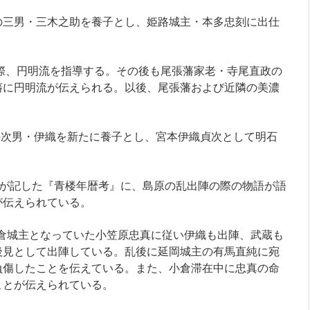
の三男・三木之助を養子とし、姫路城主・本多忠刻に出仕
た際、円明流を指導する。その後も尾張藩家老・寺尾直政の
藩に円明流が伝えられる。以後、尾張藩および近隣の美濃
光の次男・伊織を新たに養子とし、宮本伊織貞次として明石
衛門が記した『青楼年暦考』に、島原の乱出陣の際の物語が語
が伝えられている。
、小倉城主となっていた小笠原忠真に従い伊織も出陣、武蔵も
後見として出陣している。乱後に延岡城主の有馬直純に宛
負傷したことを伝えている。また、小倉滞在中に忠真の命
ことが伝えられている。