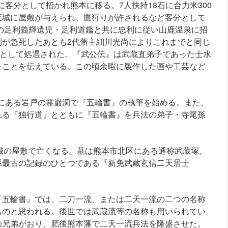
利に客分として招かれ熊本に移る。7人扶持18石に合力米300
葉城に屋敷が与えられ、鷹狩りが許されるなど客分として
の足利義輝遺児・足利道鑑と共に忠利に従い山鹿温泉に招
利が急死したあとも2代藩主細川光尚によりこれまでと同じ
客として処遇された。『武公伝』は武蔵直弟子であった士水
たことを伝えている。この頃余暇に製作した画や工芸など
峰山にある岩戸の霊巌洞で『五輪書』の執筆を始める。また、
れる『独行道』とともに『五輪書』を兵法の弟子・寺尾孫
）千葉城の屋敷で亡くなる。墓は熊本市北区にある通称武蔵塚。
係最古の記録のひとつである『新免武蔵玄信二天居士
『五輪書』では、二刀一流、または二天一流の二つの名称
ものと思われる。後世では武蔵流等の名称も用いられてい
助兄弟がおり、肥後熊本藩で二天一流兵法を隆盛させた。