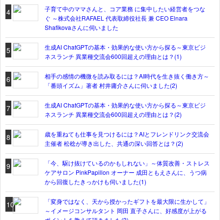
子育て中のママさんと、コア業務 に集中したい経営者をつな
4
ぐ ～株式会社RAFAEL 代表取締役社長 兼 CEO Elnara
Shafikovaさんに伺いました
生成AI ChatGPTの基本・効果的な使い方から探る～東京ビジ
5
ネスランチ 異業種交流会600回超えの理由とは？(1)
相手の感情の機微を読み取るには？AI時代を生き抜く働き方～
6
「番頭イズム」著者 村井庸介さんに伺いました(2)
生成AI ChatGPTの基本・効果的な使い方から探る～東京ビジ
7
ネスランチ 異業種交流会600回超えの理由とは？(2)
歳を重ねても仕事を見つけるには？AIとフレンドリンク交流会
8
主催者 松稔が導き出した、共通の深い回答とは？(2)
「今、駆け抜けているのかもしれない」～体質改善・ストレス
9
ケアサロン PinkPapillon オーナー 成田ともえさんに、うつ病
から回復したきっかけも伺いました(1)
「変身ではなく、天から授かったギフトを最大限に生かして」
10
～イメージコンサルタント 岡田 直子さんに、好感度が上がる
ポイントを教えて頂きました(3)