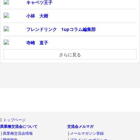
キャベツ王子
小林 大樹
フレンドリンク 1upコラム編集部
寺崎 直子
さらに見る
トップページ
異業種交流会について
交流会メルマガ
├
異業種交流会情報
├
メールマガジン登録
├
開催報告
└
プライバシーポリシー