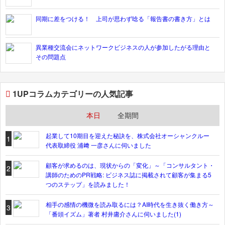
同期に差をつける！ 上司が思わず唸る「報告書の書き方」とは
異業種交流会にネットワークビジネスの人が参加したがる理由と
その問題点
1UPコラムカテゴリーの人気記事
本日
全期間
起業して10期目を迎えた秘訣を、株式会社オーシャンクルー
1
代表取締役 浦﨑 一彦さんに伺いました
顧客が求めるのは、現状からの「変化」～「コンサルタント・
2
講師のためのPR戦略: ビジネス誌に掲載されて顧客が集まる5
つのステップ」を読みました！
相手の感情の機微を読み取るには？AI時代を生き抜く働き方～
3
「番頭イズム」著者 村井庸介さんに伺いました(1)