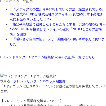
このライターの記事
「メディアとの繋がりを開拓していく方法は確立されている」
中小企業をPRする 株式会社ユアウィル 代表取締役 木下亮雄さ
んにお話を伺いました（２）
能登半島地震で被災した子どもたちに学習・交流の場を提供～
oVice・NIJINが協働しオンラインの空間「NOTOこどもの居場
所」を開設
「曖昧さが自由の証」~フリー編集者の田谷 裕章さんに伺いま
した
フレンドリンク 1upコラム編集部 の書いた記事一覧はこちら
執筆者：
フレンドリンク 1upコラム編集部
「1up」コラムはビジネスパーソンにお役に立つ情報を掲載してまいり
ます。
【フレンドリンク異業種交流会について】
フレンドリンク異業種交流会は「ビジネスパーソンの皆さんとって