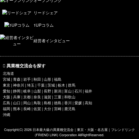
オープンリンク
リードシェア
1UPコラム
経営者インタビュー
異業種交流会を探す
北海道
宮城 | 青森 | 岩手 | 秋田 | 山形 | 福島
東京
|
神奈川
| 埼玉 | 千葉 | 茨城 | 栃木 | 群馬
愛知
| 静岡 | 岐阜 | 山梨 | 長野 | 新潟 | 富山 | 石川 | 福井
大阪
|
兵庫
|
京都
|
奈良
| 滋賀 | 三重 | 和歌山
広島 | 山口 | 岡山 | 鳥取 | 島根 | 徳島 | 香川 | 愛媛 | 高知
福岡 | 熊本 | 長崎 | 佐賀 | 大分 | 宮崎 | 鹿児島
沖縄
Copyright(C) 2026
日本最大級の異業種交流会｜東京・大阪・名古屋｜フレンドリンク
(FRIEND LINK)
Corporation AllRightReserved.