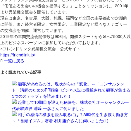
『価値ある出会いの機会を提供する』」ことをミッションに、2001年
より異業種交流会を開催しています。
現在は東京、名古屋、大阪、札幌、福岡など全国の主要都市で定期的
に開催、また経営者限定、女性限定、士業限定など様々なカテゴリー
の交流会を開催、運営しています。
2019年の年間交流会開催数は906回。開催スタートから延べ75000人以
上のビジネスパーソンに参加していただいております。
○フレンドリンク異業種交流会 公式サイト
https://friendlink.jp/
一覧に戻る
よく読まれている記事
顧客が求めるのは、現状からの「変化」～「コンサルタン
ト・講師のためのPR戦略: ビジネス誌に掲載されて顧客が集まる
5つのステップ」を読みました！
起業して10期目を迎えた秘訣を、株式会社オーシャンクルー
代表取締役 浦﨑 一彦さんに伺いました
相手の感情の機微を読み取るには？AI時代を生き抜く働き方
～「番頭イズム」著者 村井庸介さんに伺いました(1)