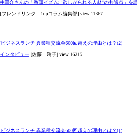
井庸介さんの「番頭イズム: "欲しがられる人材"の共通点」を
[フレンドリンク 1upコラム編集部]
view 11367
京ビジネスランチ 異業種交流会600回超えの理由とは？(2)
インタビュー
[佐藤 玲子]
view 16215
京ビジネスランチ 異業種交流会600回超えの理由とは？(1)