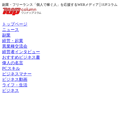
副業・フリーランス「個人で稼ぐ人」を応援するWEBメディア│1UPコラム
トップページ
ニュース
副業
経営・起業
異業種交流会
経営者インタビュー
おすすめビジネス書
偉人の名言
PCスキル
ビジネスマナー
ビジネス動画
ライフ・生活
ビジネス