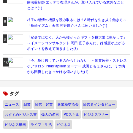
療法薬剤師 エッデラ杏理さんが、取り入れている意外なこと
とは？(1)
相手の感情の機微を読み取るには？AI時代を生き抜く働き方～
8
「番頭イズム」著者 村井庸介さんに伺いました(1)
「変身ではなく、天から授かったギフトを最大限に生かして」
9
～イメージコンサルタント 岡田 直子さんに、好感度が上がる
ポイントを教えて頂きました(3)
「今、駆け抜けているのかもしれない」～体質改善・ストレス
10
ケアサロン PinkPapillon オーナー 成田ともえさんに、うつ病
から回復したきっかけも伺いました(1)
タグ
ニュース
副業
経営・起業
異業種交流会
経営者インタビュー
おすすめビジネス書
偉人の名言
PCスキル
ビジネスマナー
ビジネス動画
ライフ・生活
ビジネス