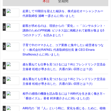
本日
全期間
起業して10期目を迎えた秘訣を、株式会社オーシャンクルー
1
代表取締役 浦﨑 一彦さんに伺いました
顧客が求めるのは、現状からの「変化」～「コンサルタント・
2
講師のためのPR戦略: ビジネス誌に掲載されて顧客が集まる5
つのステップ」を読みました！
子育て中のママさんと、コア業務 に集中したい経営者をつな
3
ぐ ～株式会社RAFAEL 代表取締役社長 兼 CEO Elnara
Shafikovaさんに伺いました
歳を重ねても仕事を見つけるには？AIとフレンドリンク交流会
4
主催者 松稔が導き出した、共通の深い回答とは？(2)
歳を重ねても仕事を見つけるには？AIとフレンドリンク交流会
5
主催者 松稔が導き出した、共通の深い回答とは？(1)
相手の感情の機微を読み取るには？AI時代を生き抜く働き方～
6
「番頭イズム」著者 村井庸介さんに伺いました(2)
AI時代の「対『人』という時に、変化を感じる」ために、植物
7